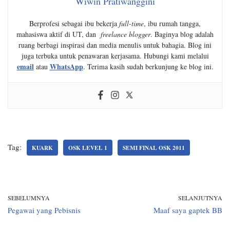
Wiwin Pratiwanggini
Berprofesi sebagai ibu bekerja
full-time
, ibu rumah tangga,
mahasiswa aktif di UT, dan
freelance blogger
. Baginya blog adalah
ruang berbagi inspirasi dan media menulis untuk bahagia. Blog ini
juga terbuka untuk penawaran kerjasama. Hubungi kami melalui
email
WhatsApp
atau
. Terima kasih sudah berkunjung ke blog ini.
Tag:
KUARK
OSK LEVEL 1
SEMI FINAL OSK 2011
SEBELUMNYA
SELANJUTNYA
Pegawai yang Pebisnis
Maaf saya gaptek BB