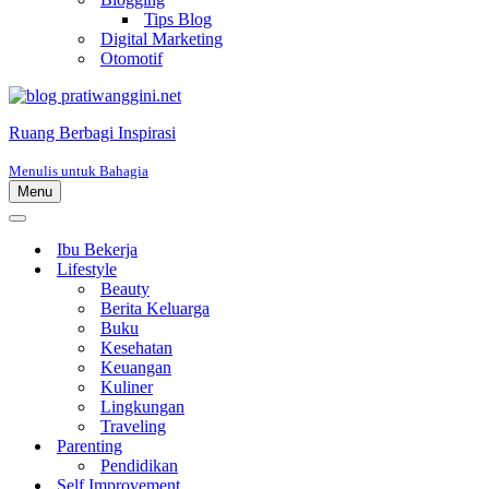
Tips Blog
Digital Marketing
Otomotif
Ruang Berbagi Inspirasi
Menulis untuk Bahagia
Menu
Menu
Navigasi
Menu
Navigasi
Ibu Bekerja
Lifestyle
Beauty
Berita Keluarga
Buku
Kesehatan
Keuangan
Kuliner
Lingkungan
Traveling
Parenting
Pendidikan
Self Improvement