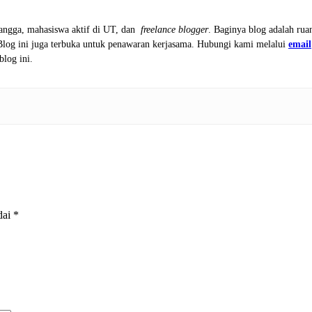
tangga, mahasiswa aktif di UT, dan
freelance blogger
. Baginya blog adalah rua
 Blog ini juga terbuka untuk penawaran kerjasama. Hubungi kami melalui
email
blog ini.
dai
*