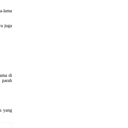
ma-lama
ya juga
tama di
n parah
da yang