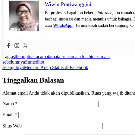
Wiwin Pratiwanggini
Berprofesi sebagai ibu bekerja
full-time
, ibu rumah 
berbagi inspirasi dan media menulis untuk bahagia.
atau
WhatsApp
. Terima kasih sudah berkunjung ke 
Tag:
asthenophia
kacamata
mata iritasi
mata lelah
tetes mata
sebelumnya
Sumedhot
selanjutnya
Mencari Arsip Status di Facebook
Tinggalkan Balasan
Alamat email Anda tidak akan dipublikasikan.
Ruas yang wajib ditan
Nama
*
Email
*
Situs Web