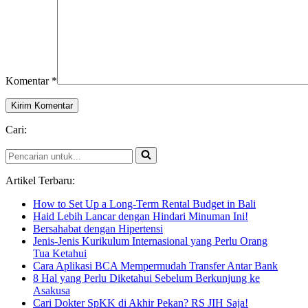
Komentar
*
Cari:
Pencarian
untuk...
Artikel Terbaru:
How to Set Up a Long-Term Rental Budget in Bali
Haid Lebih Lancar dengan Hindari Minuman Ini!
Bersahabat dengan Hipertensi
Jenis-Jenis Kurikulum Internasional yang Perlu Orang
Tua Ketahui
Cara Aplikasi BCA Mempermudah Transfer Antar Bank
8 Hal yang Perlu Diketahui Sebelum Berkunjung ke
Asakusa
Cari Dokter SpKK di Akhir Pekan? RS JIH Saja!