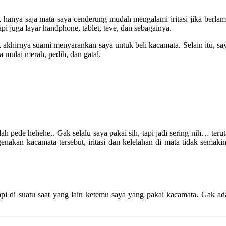
, hanya saja mata saya cenderung mudah mengalami iritasi jika berla
tapi juga layar handphone, tablet, teve, dan sebagainya.
, akhirnya suami menyarankan saya untuk beli kacamata. Selain itu, sa
ta mulai merah, pedih, dan gatal.
h pede hehehe.. Gak selalu saya pakai sih, tapi jadi sering nih… teru
nakan kacamata tersebut, iritasi dan kelelahan di mata tidak semaki
tapi di suatu saat yang lain ketemu saya yang pakai kacamata. Gak a