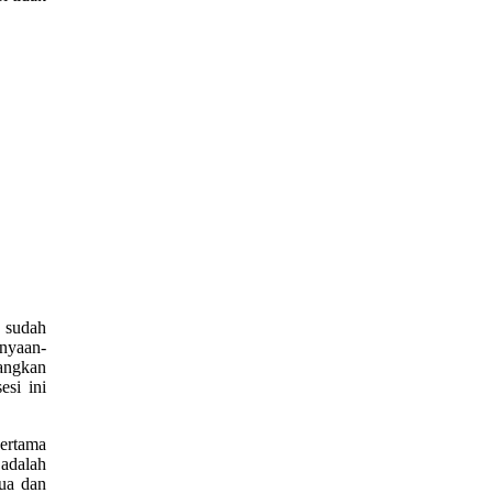
g sudah
nyaan-
dangkan
esi ini
pertama
 adalah
ua dan