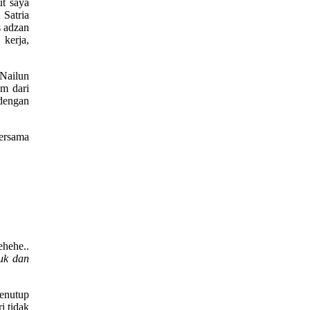
t saya
 Satria
s adzan
kerja,
 Nailun
im dari
dengan
bersama
ehehe..
luk dan
enutup
i tidak