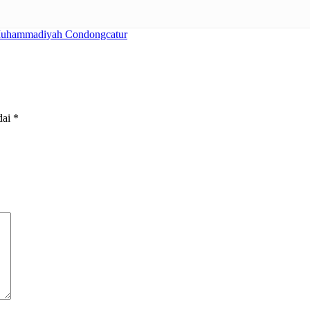
uhammadiyah Condongcatur
dai
*