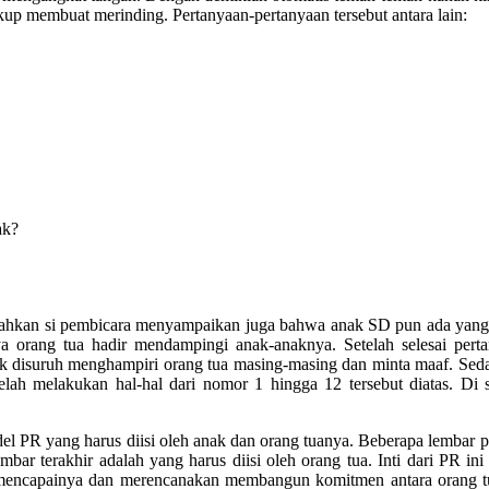
kup membuat merinding. Pertanyaan-pertanyaan tersebut antara lain:
ak?
. Bahkan si pembicara menyampaikan juga bahwa anak SD pun ada yan
 orang tua hadir mendampingi anak-anaknya. Setelah selesai perta
 anak disuruh menghampiri orang tua masing-masing dan minta maaf. Se
ah melakukan hal-hal dari nomor 1 hingga 12 tersebut diatas. Di s
el PR yang harus diisi oleh anak dan orang tuanya. Beberapa lembar 
bar terakhir adalah yang harus diisi oleh orang tua. Inti dari PR ini
ra mencapainya dan merencanakan membangun komitmen antara orang t