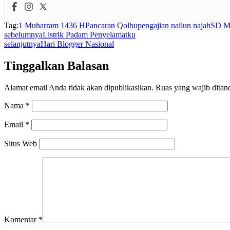
Tag:
1 Muharram 1436 H
Pancaran Qolbu
pengajian nailun najah
SD M
sebelumnya
Listrik Padam Penyelamatku
selanjutnya
Hari Blogger Nasional
Tinggalkan Balasan
Alamat email Anda tidak akan dipublikasikan.
Ruas yang wajib ditan
Nama
*
Email
*
Situs Web
Komentar
*