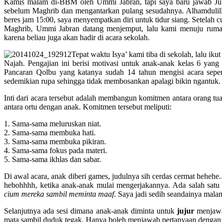
Kamis malam di-BBM oleh Ummi Jabran, tapi saya baru jawab Jum
sebelum Maghrib dan mengantarkan pulang sesudahnya. Alhamdulillah
beres jam 15:00, saya menyempatkan diri untuk tidur siang. Setelah 
Maghrib, Ummi Jabran datang menjemput, lalu kami menuju rumah
karena beliau juga akan hadir di acara sekolah.
Tepat waktu Isya’ kami tiba di sekolah, lalu ik
Najah. Pengajian ini berisi motivasi untuk anak-anak kelas 6 yang 
Pancaran Qolbu yang katanya sudah 14 tahun mengisi acara seper
sedemikian rupa sehingga tidak membosankan apalagi bikin ngantuk. O
Inti dari acara tersebut adalah membangun komitmen antara orang t
antara ortu dengan anak. Komitmen tersebut meliputi:
1. Sama-sama meluruskan niat.
2. Sama-sama membuka hati.
3. Sama-sama membuka pikiran.
4. Sama-sama fokus pada materi.
5. Sama-sama ikhlas dan sabar.
Di awal acara, anak diberi games, judulnya sih cerdas cermat hehehe..
hebohhhh, ketika anak-anak mulai mengerjakannya. Ada salah satu
cium mereka sambil meminta maaf
. Saya jadi sedih seandainya malam 
Selanjutnya ada sesi dimana anak-anak diminta untuk
jujur
menjawa
mata sambil duduk tegak. Hanya boleh menjawab pertanyaan dengan 