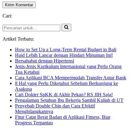
Cari:
Pencarian
untuk...
Artikel Terbaru:
How to Set Up a Long-Term Rental Budget in Bali
Haid Lebih Lancar dengan Hindari Minuman Ini!
Bersahabat dengan Hipertensi
Jenis-Jenis Kurikulum Internasional yang Perlu Orang
Tua Ketahui
Cara Aplikasi BCA Mempermudah Transfer Antar Bank
8 Hal yang Perlu Diketahui Sebelum Berkunjung ke
Asakusa
Cari Dokter SpKK di Akhir Pekan? RS JIH Saja!
Pengalaman Setahun Ibu Bekerja Sambil Kuliah di UT
Penyebab Double Chin dan Cara Efektif
Menghilangkannya
Fitur Catat Berat Badan di Aplikasi Fitness, Biar
Progress Terpantau