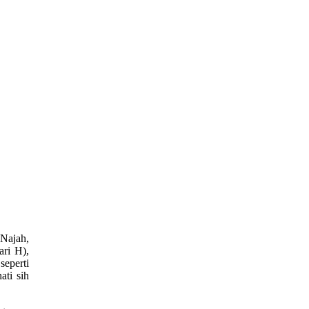
Najah,
ri H),
seperti
ati sih