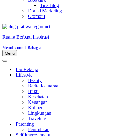
Tips Blog
Digital Marketing
Otomotif
Ruang Berbagi Inspirasi
Menulis untuk Bahagia
Menu
Menu
Navigasi
Menu
Navigasi
Ibu Bekerja
Lifestyle
Beauty
Berita Keluarga
Buku
Kesehatan
Keuangan
Kuliner
Lingkungan
Traveling
Parenting
Pendidikan
Self Improvement