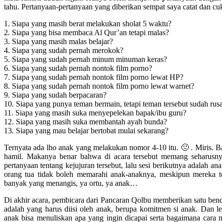
tahu. Pertanyaan-pertanyaan yang diberikan sempat saya catat dan cu
1. Siapa yang masih berat melakukan sholat 5 waktu?
2. Siapa yang bisa membaca Al Qur’an tetapi malas?
3. Siapa yang masih malas belajar?
4. Siapa yang sudah pernah merokok?
5. Siapa yang sudah pernah minum minuman keras?
6. Siapa yang sudah pernah nontok film porno?
7. Siapa yang sudah pernah nontok film porno lewat HP?
8. Siapa yang sudah pernah nontok film porno lewat warnet?
9. Siapa yang sudah berpacaran?
10. Siapa yang punya teman bermain, tetapi teman tersebut sudah rus
11. Siapa yang masih suka menyepelekan bapak/ibu guru?
12. Siapa yang masih suka membantah ayah bunda?
13. Siapa yang mau belajar bertobat mulai sekarang?
Ternyata ada lho anak yang melakukan nomor 4-10 itu. 🙁 . Miris
hamil. Makanya benar bahwa di acara tersebut memang seharusnya
pertanyaan tentang kejujuran tersebut, lalu sesi berikutnya adalah
orang tua tidak boleh memarahi anak-anaknya, meskipun mereka tel
banyak yang menangis, ya ortu, ya anak…
Di akhir acara, pembicara dari Pancaran Qolbu memberikan satu bend
adalah yang harus diisi oleh anak, berupa komitmen si anak. Dan lem
anak bisa menuliskan apa yang ingin dicapai serta bagaimana ca