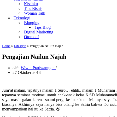
Kisahku
Tips Bisnis
Woman Talk
Teknologi
Blogging
Tips Blog
Digital Marketing
Otomotif
Home
»
Lifestyle
»
Pengajian Nailun Najah
Pengajian Nailun Najah
oleh
Wiwin Pratiwanggini
27 Oktober 2014
Jum’at malam, tepatnya malam 1 Suro… ehhh.. malam 1 Muharram 1
tepatnya seminar motivasi untuk anak-anak kelas 6 SD Muhammadi
saya masih galau karena suami pergi ke luar kota. Maunya saya ‘k
biasanya. Akhirnya saya hanya bisa bilang ke Satria bahwa
ibu tid
menyampaikan hal itu ke Satria. 🙁