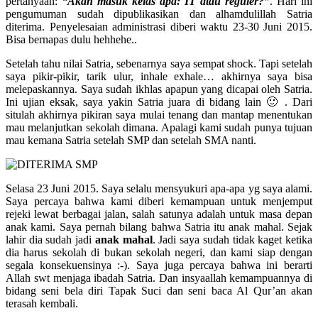
pertanyaan:
“Akan masuk kelas apa: IT atau reguler?”
. Hari ini
pengumuman sudah dipublikasikan dan alhamdulillah Satria
diterima. Penyelesaian administrasi diberi waktu 23-30 Juni 2015.
Bisa bernapas dulu hehhehe..
Setelah tahu nilai Satria, sebenarnya saya sempat shock. Tapi setelah
saya pikir-pikir, tarik ulur, inhale exhale… akhirnya saya bisa
melepaskannya. Saya sudah ikhlas apapun yang dicapai oleh Satria.
Ini ujian eksak, saya yakin Satria juara di bidang lain 🙂 . Dari
situlah akhirnya pikiran saya mulai tenang dan mantap menentukan
mau melanjutkan sekolah dimana. Apalagi kami sudah punya tujuan
mau kemana Satria setelah SMP dan setelah SMA nanti.
Selasa 23 Juni 2015. Saya selalu mensyukuri apa-apa yg saya alami.
Saya percaya bahwa kami diberi kemampuan untuk menjemput
rejeki lewat berbagai jalan, salah satunya adalah untuk masa depan
anak kami. Saya pernah bilang bahwa Satria itu anak mahal. Sejak
lahir dia sudah jadi
anak mahal
. Jadi saya sudah tidak kaget ketika
dia harus sekolah di bukan sekolah negeri, dan kami siap dengan
segala konsekuensinya :-). Saya juga percaya bahwa ini berarti
Allah swt menjaga ibadah Satria. Dan insyaallah kemampuannya di
bidang seni bela diri Tapak Suci dan seni baca Al Qur’an akan
terasah kembali.