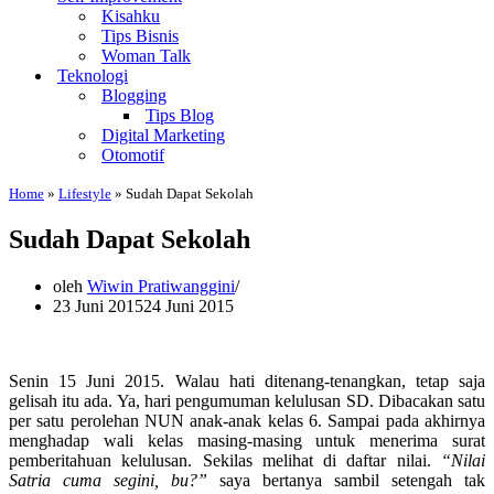
Kisahku
Tips Bisnis
Woman Talk
Teknologi
Blogging
Tips Blog
Digital Marketing
Otomotif
Home
»
Lifestyle
»
Sudah Dapat Sekolah
Sudah Dapat Sekolah
oleh
Wiwin Pratiwanggini
23 Juni 2015
24 Juni 2015
Senin 15 Juni 2015. Walau hati ditenang-tenangkan, tetap saja
gelisah itu ada. Ya, hari pengumuman kelulusan SD. Dibacakan satu
per satu perolehan NUN anak-anak kelas 6. Sampai pada akhirnya
menghadap wali kelas masing-masing untuk menerima surat
pemberitahuan kelulusan. Sekilas melihat di daftar nilai.
“Nilai
Satria cuma segini, bu?”
saya bertanya sambil setengah tak