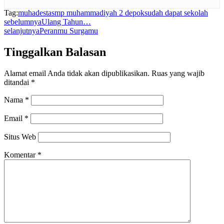
Tag:
muhadesta
smp muhammadiyah 2 depok
sudah dapat sekolah
sebelumnya
Ulang Tahun…
selanjutnya
Peranmu Surgamu
Tinggalkan Balasan
Alamat email Anda tidak akan dipublikasikan.
Ruas yang wajib
ditandai
*
Nama
*
Email
*
Situs Web
Komentar
*