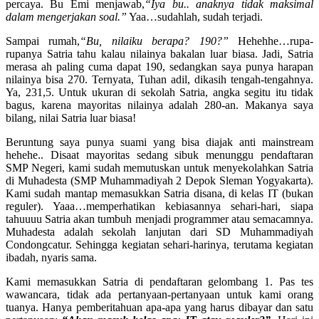
percaya. Bu Emi menjawab,
“Iya bu.. anaknya tidak maksimal
dalam mengerjakan soal.”
Yaa…sudahlah, sudah terjadi.
Sampai rumah,
“Bu, nilaiku berapa? 190?”
Hehehhe…rupa-
rupanya Satria tahu kalau nilainya bakalan luar biasa. Jadi, Satria
merasa ah paling cuma dapat 190, sedangkan saya punya harapan
nilainya bisa 270. Ternyata, Tuhan adil, dikasih tengah-tengahnya.
Ya, 231,5. Untuk ukuran di sekolah Satria, angka segitu itu tidak
bagus, karena mayoritas nilainya adalah 280-an. Makanya saya
bilang, nilai Satria luar biasa!
Beruntung saya punya suami yang bisa diajak anti mainstream
hehehe.. Disaat mayoritas sedang sibuk menunggu pendaftaran
SMP Negeri, kami sudah memutuskan untuk menyekolahkan Satria
di Muhadesta (SMP Muhammadiyah 2 Depok Sleman Yogyakarta).
Kami sudah mantap memasukkan Satria disana, di kelas IT (bukan
reguler). Yaaa…memperhatikan kebiasannya sehari-hari, siapa
tahuuuu Satria akan tumbuh menjadi programmer atau semacamnya.
Muhadesta adalah sekolah lanjutan dari SD Muhammadiyah
Condongcatur. Sehingga kegiatan sehari-harinya, terutama kegiatan
ibadah, nyaris sama.
Kami memasukkan Satria di pendaftaran gelombang 1. Pas tes
wawancara, tidak ada pertanyaan-pertanyaan untuk kami orang
tuanya. Hanya pemberitahuan apa-apa yang harus dibayar dan satu