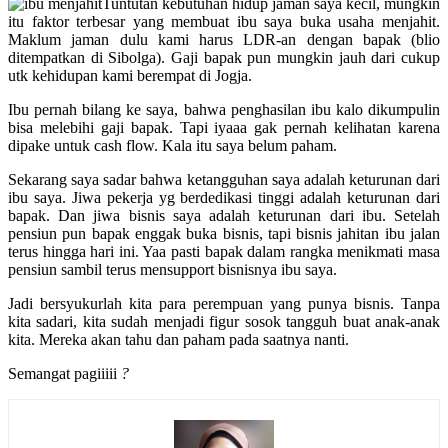
Tuntutan kebutuhan hidup jaman saya kecil, mungkin
itu faktor terbesar yang membuat ibu saya buka usaha men
jahit.
Maklum jaman dulu kami harus LDR-an dengan bapak (blio
ditempatkan di Sibolga). Gaji bapak pun mungkin jauh dari cukup
utk kehidupan kami berempat di Jogja.
Ibu pernah bilang ke saya, bahwa penghasilan ibu kalo dikumpulin
bisa melebihi gaji bapak. Tapi iyaaa gak pernah kelihatan karena
dipake untuk cash flow. Kala itu saya belum paham.
Sekarang saya sadar bahwa ketangguhan saya adalah keturunan dari
ibu saya. Jiwa pekerja yg berdedikasi tinggi adalah keturunan dari
bapak. Dan jiwa bisnis saya adalah keturunan dari ibu. Setelah
pensiun pun bapak enggak buka bisnis, tapi bisnis jahitan ibu jalan
terus hingga hari ini. Yaa pasti bapak dalam rangka menikmati masa
pensiun sambil terus mensupport bisnisnya ibu saya.
Jadi bersyukurlah kita para perempuan yang punya bisnis. Tanpa
kita sadari, kita sudah menjadi figur sosok tangguh buat anak-anak
kita. Mereka akan tahu dan paham pada saatnya nanti.
Semangat pagiiiii
?