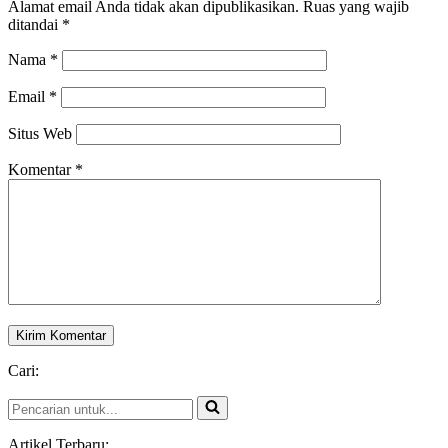
Alamat email Anda tidak akan dipublikasikan.
Ruas yang wajib
ditandai
*
Nama
*
Email
*
Situs Web
Komentar
*
Cari:
Pencarian
untuk...
Artikel Terbaru: