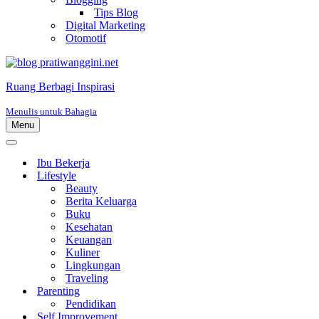
Tips Blog
Digital Marketing
Otomotif
Ruang Berbagi Inspirasi
Menulis untuk Bahagia
Menu
Menu
Navigasi
Menu
Navigasi
Ibu Bekerja
Lifestyle
Beauty
Berita Keluarga
Buku
Kesehatan
Keuangan
Kuliner
Lingkungan
Traveling
Parenting
Pendidikan
Self Improvement