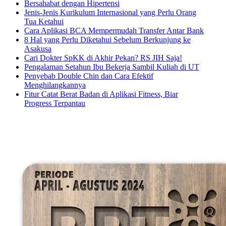
Bersahabat dengan Hipertensi
Jenis-Jenis Kurikulum Internasional yang Perlu Orang
Tua Ketahui
Cara Aplikasi BCA Mempermudah Transfer Antar Bank
8 Hal yang Perlu Diketahui Sebelum Berkunjung ke
Asakusa
Cari Dokter SpKK di Akhir Pekan? RS JIH Saja!
Pengalaman Setahun Ibu Bekerja Sambil Kuliah di UT
Penyebab Double Chin dan Cara Efektif
Menghilangkannya
Fitur Catat Berat Badan di Aplikasi Fitness, Biar
Progress Terpantau