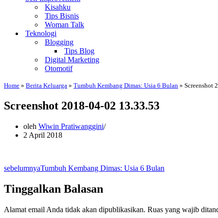
Kisahku
Tips Bisnis
Woman Talk
Teknologi
Blogging
Tips Blog
Digital Marketing
Otomotif
Home
»
Berita Keluarga
»
Tumbuh Kembang Dimas: Usia 6 Bulan
»
Screenshot 
Screenshot 2018-04-02 13.33.53
oleh
Wiwin Pratiwanggini
2 April 2018
sebelumnya
Tumbuh Kembang Dimas: Usia 6 Bulan
Tinggalkan Balasan
Alamat email Anda tidak akan dipublikasikan.
Ruas yang wajib ditan