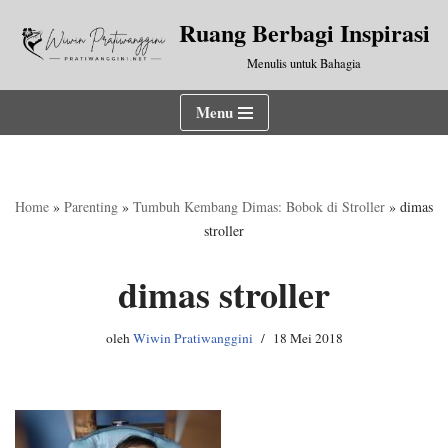
Ruang Berbagi Inspirasi
Lompat
Menulis untuk Bahagia
ke
konten
Menu
Home
»
Parenting
»
Tumbuh Kembang Dimas: Bobok di Stroller
»
dimas
stroller
dimas stroller
oleh
Wiwin Pratiwanggini
18 Mei 2018