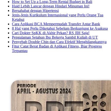
How to Set Up a Long-Term Rental Budget in Bali
Haid Lebih Lancar dengan Hindari Minuman Ini!
Bersahabat dengan Hipertensi
Jenis-Jenis Kurikulum Internasional yang Perlu Orang Tua
Ketahui
Cara Aplikasi BCA Mempermudah Transfer Antar Bank
8 Hal yang Perlu Diketahui Sebelum Berkunjung ke Asakusa
Cari Dokter SpKK di Akhir Pekan? RS JIH Saja!
Pengalaman Setahun Ibu Bekerja Sambil Kuliah di UT
Penyebab Double Chin dan Cara Efektif Menghilangkannya
Fitur Catat Berat Badan di Aplikasi Fitness, Biar Progress
Terpantau