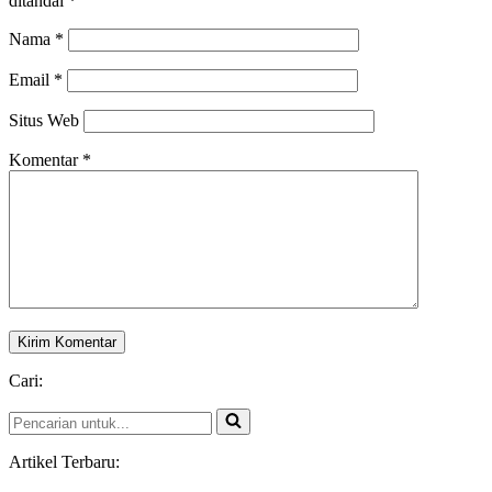
ditandai
*
Nama
*
Email
*
Situs Web
Komentar
*
Cari:
Pencarian
untuk...
Artikel Terbaru: