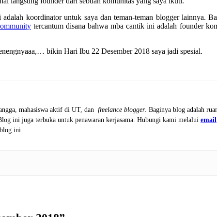
nal langsung founder dari sebuah komunitas yang saya ikuti.
 adalah koordinator untuk saya dan teman-teman blogger lainnya. B
ommunity
tercantum disana bahwa mba cantik ini adalah founder ko
enengnyaaa,… bikin Hari Ibu 22 Desember 2018 saya jadi spesial.
tangga, mahasiswa aktif di UT, dan
freelance blogger
. Baginya blog adalah rua
 Blog ini juga terbuka untuk penawaran kerjasama. Hubungi kami melalui
email
blog ini.