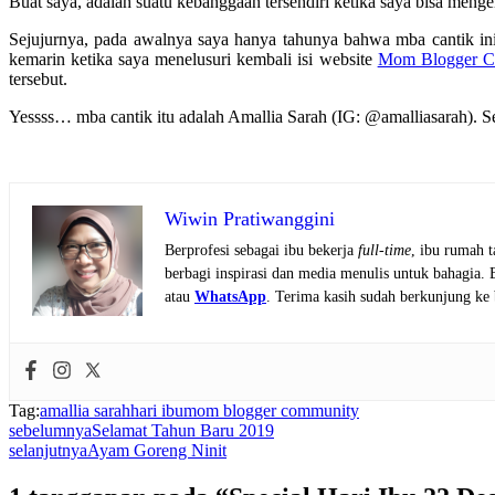
Buat saya, adalah suatu kebanggaan tersendiri ketika saya bisa menge
Sejujurnya, pada awalnya saya hanya tahunya bahwa mba cantik ini
kemarin ketika saya menelusuri kembali isi website
Mom Blogger C
tersebut.
Yessss… mba cantik itu adalah Amallia Sarah (IG: @amalliasarah). S
Wiwin Pratiwanggini
Berprofesi sebagai ibu bekerja
full-time
, ibu rumah 
berbagi inspirasi dan media menulis untuk bahagia.
atau
WhatsApp
. Terima kasih sudah berkunjung ke 
Tag:
amallia sarah
hari ibu
mom blogger community
sebelumnya
Selamat Tahun Baru 2019
selanjutnya
Ayam Goreng Ninit