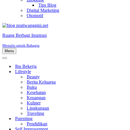
Tips Blog
Digital Marketing
Otomotif
Ruang Berbagi Inspirasi
Menulis untuk Bahagia
Menu
Menu
Navigasi
Menu
Navigasi
Ibu Bekerja
Lifestyle
Beauty
Berita Keluarga
Buku
Kesehatan
Keuangan
Kuliner
Lingkungan
Traveling
Parenting
Pendidikan
Self Improvement