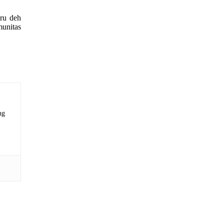
aru deh
munitas
ng