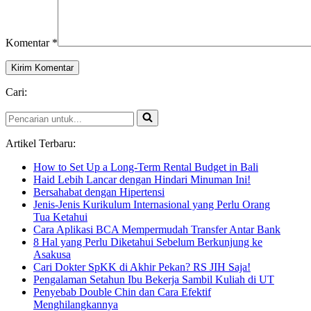
Komentar
*
Cari:
Pencarian
untuk...
Artikel Terbaru:
How to Set Up a Long-Term Rental Budget in Bali
Haid Lebih Lancar dengan Hindari Minuman Ini!
Bersahabat dengan Hipertensi
Jenis-Jenis Kurikulum Internasional yang Perlu Orang
Tua Ketahui
Cara Aplikasi BCA Mempermudah Transfer Antar Bank
8 Hal yang Perlu Diketahui Sebelum Berkunjung ke
Asakusa
Cari Dokter SpKK di Akhir Pekan? RS JIH Saja!
Pengalaman Setahun Ibu Bekerja Sambil Kuliah di UT
Penyebab Double Chin dan Cara Efektif
Menghilangkannya