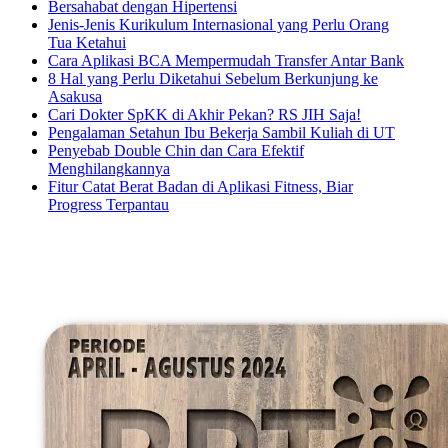
Bersahabat dengan Hipertensi
Jenis-Jenis Kurikulum Internasional yang Perlu Orang
Tua Ketahui
Cara Aplikasi BCA Mempermudah Transfer Antar Bank
8 Hal yang Perlu Diketahui Sebelum Berkunjung ke
Asakusa
Cari Dokter SpKK di Akhir Pekan? RS JIH Saja!
Pengalaman Setahun Ibu Bekerja Sambil Kuliah di UT
Penyebab Double Chin dan Cara Efektif
Menghilangkannya
Fitur Catat Berat Badan di Aplikasi Fitness, Biar
Progress Terpantau