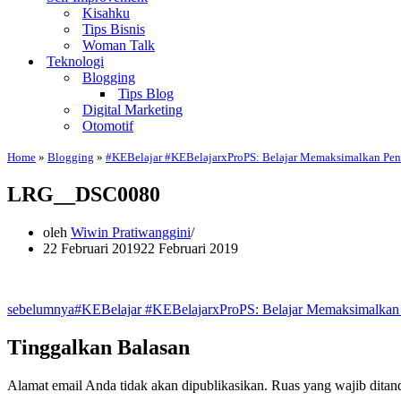
Kisahku
Tips Bisnis
Woman Talk
Teknologi
Blogging
Tips Blog
Digital Marketing
Otomotif
Home
»
Blogging
»
#KEBelajar #KEBelajarxProPS: Belajar Memaksimalkan Pen
LRG__DSC0080
oleh
Wiwin Pratiwanggini
22 Februari 2019
22 Februari 2019
sebelumnya
#KEBelajar #KEBelajarxProPS: Belajar Memaksimalkan 
Tinggalkan Balasan
Alamat email Anda tidak akan dipublikasikan.
Ruas yang wajib ditan