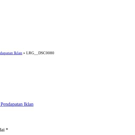
dapatan Iklan
»
LRG__DSC0080
Pendapatan Iklan
dai
*