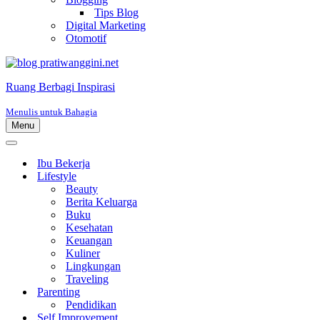
Tips Blog
Digital Marketing
Otomotif
Ruang Berbagi Inspirasi
Menulis untuk Bahagia
Menu
Menu
Navigasi
Menu
Navigasi
Ibu Bekerja
Lifestyle
Beauty
Berita Keluarga
Buku
Kesehatan
Keuangan
Kuliner
Lingkungan
Traveling
Parenting
Pendidikan
Self Improvement