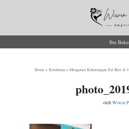
Lompat
ke
konten
Ibu Beke
Home
»
Kesehatan
»
Mengatasi Kekurangan Zat Besi di 
photo_201
oleh
Wiwin P