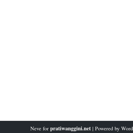
pratiwanggini.net
Neve
for
| Powered by
Word