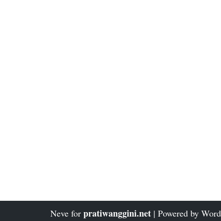
pratiwanggini.net
Neve
for
| Powered by
Word