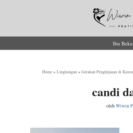
Lompat
ke
konten
Ibu Beke
Home
»
Lingkungan
»
Gerakan Penghijauan di Kaw
candi da
oleh
Wiwin P