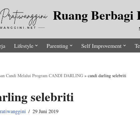
Ruang Berbagi I
rja
Lifestyle
Parenting
Self Improvement
Te
asan Candi Melalui Program CANDI DARLING
»
candi darling selebriti
rling selebriti
ratiwanggini
29 Juni 2019