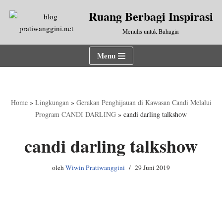
Ruang Berbagi Inspirasi
Lompat
Menulis untuk Bahagia
ke
konten
Menu
Home
»
Lingkungan
»
Gerakan Penghijauan di Kawasan Candi Melalui
Program CANDI DARLING
»
candi darling talkshow
candi darling talkshow
oleh
Wiwin Pratiwanggini
29 Juni 2019