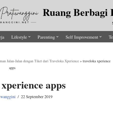
Ruang Berbagi I
rja
Lifestyle
Parenting
Self Improvement
Te
man Jalan-Jalan dengan Tiket dari Traveloka Xperience
»
traveloka xperience
apps
 xperience apps
iwanggini
22 September 2019