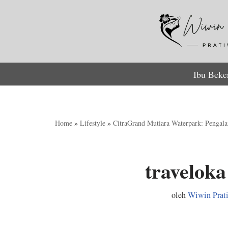
Lompat
ke
konten
Ibu Beke
Home
»
Lifestyle
»
CitraGrand Mutiara Waterpark: Pengala
traveloka
oleh
Wiwin Prat