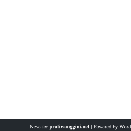
pratiwanggini.net
Neve
for
| Powered by
Word