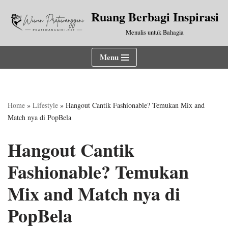
Ruang Berbagi Inspirasi
Lompat
Menulis untuk Bahagia
ke
konten
Menu
Home
»
Lifestyle
»
Hangout Cantik Fashionable? Temukan Mix and
Match nya di PopBela
Hangout Cantik
Fashionable? Temukan
Mix and Match nya di
PopBela