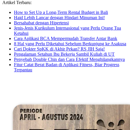
Artikel Terbaru:
How to Set Up a Long-Term Rental Budget in Bali
Haid Lebih Lancar dengan Hindari Minuman Ini!
Bersahabat dengan Hipertensi
Jenis-Jenis Kurikulum Internasional yang Perlu Orang Tua
Ketahui
Cara Aplikasi BCA Mempermudah Transfer Antar Bank
8 Hal yang Perlu Diketahui Sebelum Berkunjung ke Asakusa
Cari Dokter SpKK di Akhir Pekan? RS JIH Saja!
Pengalaman Setahun Ibu Bekerja Sambil Kuliah di UT
Penyebab Double Chin dan Cara Efektif Menghilangkannya
Fitur Catat Berat Badan di Aplikasi Fitness, Biar Progress
Terpantau