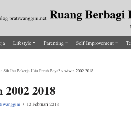
Ruang Berbagi I
rja
Lifestyle
Parenting
Self Improvement
Te
a Sih Ibu Bekerja Usia Paruh Baya?
»
wiwin 2002 2018
n 2002 2018
tiwanggini
12 Februari 2018