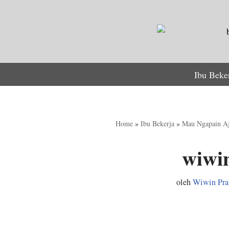
Lompat
ke
konten
Ibu Beke
Home
»
Ibu Bekerja
»
Mau Ngapain Aj
wiwi
oleh
Wiwin Pra