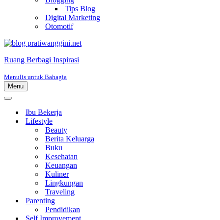
Tips Blog
Digital Marketing
Otomotif
Ruang Berbagi Inspirasi
Menulis untuk Bahagia
Menu
Menu
Navigasi
Menu
Navigasi
Ibu Bekerja
Lifestyle
Beauty
Berita Keluarga
Buku
Kesehatan
Keuangan
Kuliner
Lingkungan
Traveling
Parenting
Pendidikan
Self Improvement