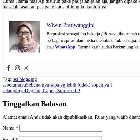
Cuma.. sama mas Aji disuruh pake pas jalan-jalan aja, jangan dipake k
masalah, asalkan pas pake kaos oblong ke kantornya.
Wiwin Pratiwanggini
Berprofesi sebagai ibu bekerja
full-time
, ibu rumah 
berbagi inspirasi dan media menulis untuk bahagia.
atau
WhatsApp
. Terima kasih sudah berkunjung ke 
Tag:
just blogging
sebelumnya
Sebenarnya sapa yg lebih (tidak) sopan ya ?
selanjutnya
Deg2an, Cape’, Surprised !!
Tinggalkan Balasan
Alamat email Anda tidak akan dipublikasikan.
Ruas yang wajib ditan
Nama
*
Email
*