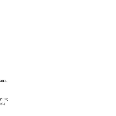
mana-
,
 yang
ada