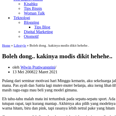
Kisahku
Tips Bisnis
Woman Talk
Teknologi
Blogging
Tips Blog
Digital Marketing
Otomotif
Home
»
Lifestyle
»
Boleh dong.. kakinya modis dikit hehehe..
Boleh dong.. kakinya modis dikit hehehe..
oleh
Wiwin Pratiwanggini
13 Mei 2008
22 Maret 2021
Pulang dari seminar motivasi hari Minggu kemarin, aku sekeluarga j
mana. Pas ayah dan Satria lagi muter-muter belanja, aku iseng lihat-lih
masih ragu-ragu mau beli yang model gimana.
Eh tahu-tahu malah mata ini tertumbuk pada sepatu-sepatu sport. A
tutupan rapat, tapi kurang mantap. Akhirnya aku pilih yang modeln
warna hitam, biru dan pink, tapi rasanya lebih netral pake yang hitam 