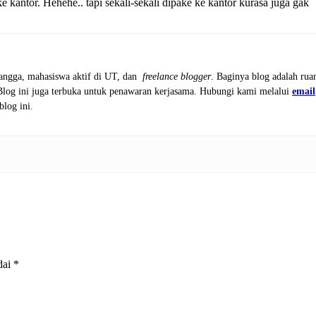
e kantor. Hehehe.. tapi sekali-sekali dipake ke kantor kurasa juga gak
tangga, mahasiswa aktif di UT, dan
freelance blogger
. Baginya blog adalah rua
 Blog ini juga terbuka untuk penawaran kerjasama. Hubungi kami melalui
email
blog ini.
dai
*