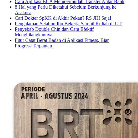
Cara Aplikasi BCA Mempermudah Transfer Antar Bank
8 Hal yang Perlu Diketahui Sebelum Berkunjung ke
Asakusa
Cari Dokter SpKK di Akhir Pekan? RS JIH Saja!
Pengalaman Setahun Ibu Bekerja Sambil Kuliah di UT
Penyebab Double Chin dan Cara Efektif
Menghilangkannya
Fitur Catat Berat Badan di Aplikasi Fitness, Biar
Progress Terpantau