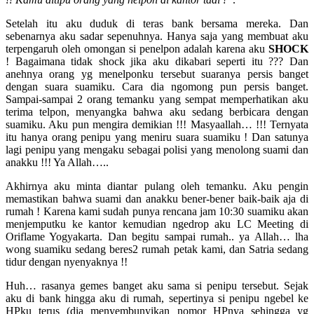
Setelah itu aku duduk di teras bank bersama mereka. Dan
sebenarnya aku sadar sepenuhnya. Hanya saja yang membuat aku
terpengaruh oleh omongan si penelpon adalah karena aku
SHOCK
! Bagaimana tidak shock jika aku dikabari seperti itu ??? Dan
anehnya orang yg menelponku tersebut suaranya persis banget
dengan suara suamiku. Cara dia ngomong pun persis banget.
Sampai-sampai 2 orang temanku yang sempat memperhatikan aku
terima telpon, menyangka bahwa aku sedang berbicara dengan
suamiku. Aku pun mengira demikian !!! Masyaallah… !!! Ternyata
itu hanya orang penipu yang meniru suara suamiku ! Dan satunya
lagi penipu yang mengaku sebagai polisi yang menolong suami dan
anakku !!! Ya Allah…..
Akhirnya aku minta diantar pulang oleh temanku. Aku pengin
memastikan bahwa suami dan anakku bener-bener baik-baik aja di
rumah ! Karena kami sudah punya rencana jam 10:30 suamiku akan
menjemputku ke kantor kemudian ngedrop aku LC Meeting di
Oriflame Yogyakarta. Dan begitu sampai rumah.. ya Allah… lha
wong suamiku sedang beres2 rumah petak kami, dan Satria sedang
tidur dengan nyenyaknya !!
Huh… rasanya gemes banget aku sama si penipu tersebut. Sejak
aku di bank hingga aku di rumah, sepertinya si penipu ngebel ke
HPku terus (dia menyembunyikan nomor HPnya sehingga yg