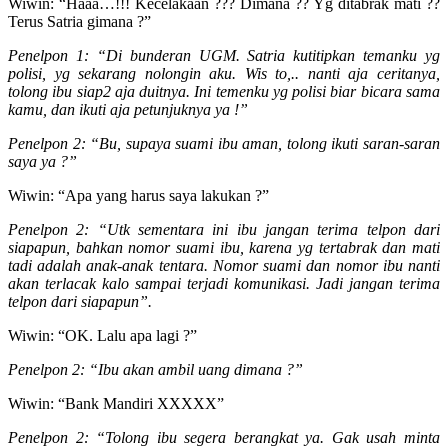
Wiwin: “Haaa…!!! Kecelakaan ??? Dimana ?? Yg ditabrak mati ??
Terus Satria gimana ?”
Penelpon 1: “Di bunderan UGM. Satria kutitipkan temanku yg
polisi, yg sekarang nolongin aku. Wis to,.. nanti aja ceritanya,
tolong ibu siap2 aja duitnya. Ini temenku yg polisi biar bicara sama
kamu, dan ikuti aja petunjuknya ya !”
Penelpon 2: “Bu, supaya suami ibu aman, tolong ikuti saran-saran
saya ya ?”
Wiwin: “Apa yang harus saya lakukan ?”
Penelpon 2: “Utk sementara ini ibu jangan terima telpon dari
siapapun, bahkan nomor suami ibu, karena yg tertabrak dan mati
tadi adalah anak-anak tentara. Nomor suami dan nomor ibu nanti
akan terlacak kalo sampai terjadi komunikasi. Jadi jangan terima
telpon dari siapapun”.
Wiwin: “OK. Lalu apa lagi ?”
Penelpon 2: “Ibu akan ambil uang dimana ?”
Wiwin: “Bank Mandiri XXXXX”
Penelpon 2: “Tolong ibu segera berangkat ya. Gak usah minta