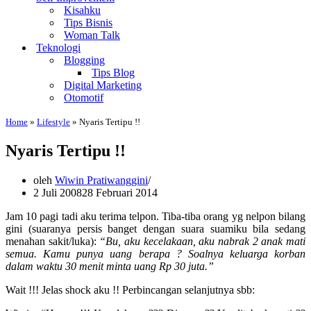
Kisahku
Tips Bisnis
Woman Talk
Teknologi
Blogging
Tips Blog
Digital Marketing
Otomotif
Home
»
Lifestyle
»
Nyaris Tertipu !!
Nyaris Tertipu !!
oleh
Wiwin Pratiwanggini
2 Juli 2008
28 Februari 2014
Jam 10 pagi tadi aku terima telpon. Tiba-tiba orang yg nelpon bilang
gini (suaranya persis banget dengan suara suamiku bila sedang
menahan sakit/luka):
“Bu, aku kecelakaan, aku nabrak 2 anak mati
semua. Kamu punya uang berapa ? Soalnya keluarga korban
dalam waktu 30 menit minta uang Rp 30 juta.”
Wait !!! Jelas shock aku !! Perbincangan selanjutnya sbb: