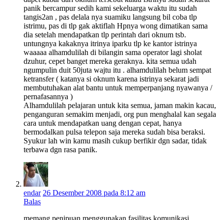
panik bercampur sedih kami sekeluarga waktu itu sudah
tangis2an , pas delala nya suamiku langsung bil coba tlp
istrimu, pas di tlp gak aktiflah Hpnya wong dimatikan sama
dia setelah mendapatkan tlp perintah dari oknum tsb.
untungnya kakaknya itrinya iparku tlp ke kantor istrinya
waaaaa alhamdulilah di bilangin sama operator lagi sholat
dzuhur, cepet banget mereka geraknya. kita semua udah
ngumpulin duit 50juta wajtu itu . alhamdulilah belum sempat
ketransfer ( katanya si oknum karena istrinya sekarat jadi
membutuhakan alat bantu untuk memperpanjang nyawanya /
pernafasannya )
Alhamdulilah pelajaran untuk kita semua, jaman makin kacau,
penganguran semakim menjadi, org pun menghalal kan segala
cara untuk mendapatkan uang dengan cepat, hanya
bermodalkan pulsa telepon saja mereka sudah bisa beraksi.
Syukur lah win kamu masih cukup berfikir dgn sadar, tidak
terbawa dgn rasa panik.
endar
26 Desember 2008 pada 8:12 am
Balas
memang penipuan menggunakan fasilitas komunikasi