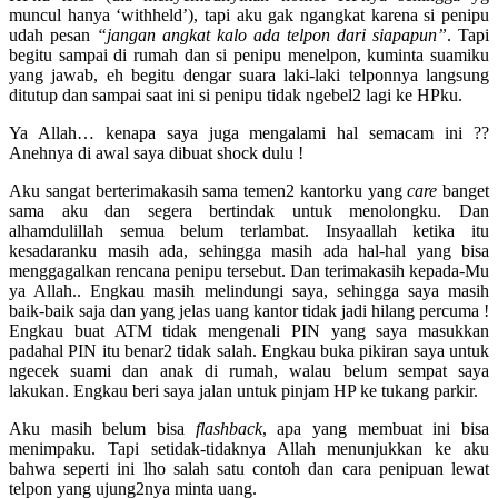
muncul hanya ‘withheld’), tapi aku gak ngangkat karena si penipu
udah pesan
“jangan angkat kalo ada telpon dari siapapun”
. Tapi
begitu sampai di rumah dan si penipu menelpon, kuminta suamiku
yang jawab, eh begitu dengar suara laki-laki telponnya langsung
ditutup dan sampai saat ini si penipu tidak ngebel2 lagi ke HPku.
Ya Allah… kenapa saya juga mengalami hal semacam ini ??
Anehnya di awal saya dibuat shock dulu !
Aku sangat berterimakasih sama temen2 kantorku yang
care
banget
sama aku dan segera bertindak untuk menolongku. Dan
alhamdulillah semua belum terlambat. Insyaallah ketika itu
kesadaranku masih ada, sehingga masih ada hal-hal yang bisa
menggagalkan rencana penipu tersebut. Dan terimakasih kepada-Mu
ya Allah.. Engkau masih melindungi saya, sehingga saya masih
baik-baik saja dan yang jelas uang kantor tidak jadi hilang percuma !
Engkau buat ATM tidak mengenali PIN yang saya masukkan
padahal PIN itu benar2 tidak salah. Engkau buka pikiran saya untuk
ngecek suami dan anak di rumah, walau belum sempat saya
lakukan. Engkau beri saya jalan untuk pinjam HP ke tukang parkir.
Aku masih belum bisa
flashback
, apa yang membuat ini bisa
menimpaku. Tapi setidak-tidaknya Allah menunjukkan ke aku
bahwa seperti ini lho salah satu contoh dan cara penipuan lewat
telpon yang ujung2nya minta uang.