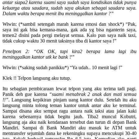
antar siapa2 karena suami saya sudah saya kondisikan tidak punya
keluarga atau saudara, sudah saya akukan sebagai saudara saya.
Dalam waktu berapa menit ibu meninggalkan kantor ?”
Wiwin: (*sambil setengah marah karena emosi dan shock*) “Pak,
saya ini gak bisa kemana-mana, gak ada yg bisa nganterin saya,
temen2 disini pada pergi melayat semua. Kalo pun saya naik taxi,
tidak cukup waktu 30 menit taksinya tiba di kantor saya !”
Penelpon 2: “OK OK, tapi kira2 berapa lama lagi ibu
meninggalkan kantor utk ke bank ?”
Wiwin: (*saking sudah panikku*) “Ya udah.. 10 menit lagi !”
Klek !! Telpon langsung aku tutup.
Itu sebagian pembicaraan lewat telpon yang aku terima tadi pagi.
Panik deh gue karena
“suami menabrak 2 anak dan mati semua
!!”
. Langsung kepikiran pinjam uang kantor dulu. Setelah itu aku
langsung minta tolong teman kantor untuk antar aku ke terminal.
Sampai disana aku sempat ragu antara naik taksi atau jalan kaki
karena sebenarnya tidak begitu jauh. Tiba2 muncul Kobutri,
langsung aja aku naik kendaraan tersebut dan turun di depan Bank
Mandiri. Sampai di Bank Mandiri aku masuk ke ATM untuk
mentransfer sejumlah dana ke rekeningku supaya mencukupi 30-40
juta. Sekali berhasil tertransfer Rp 6,5 juta. Kemudian aku ganti