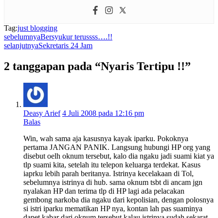
Tag:
just blogging
sebelumnya
Bersyukur terussss….!!
selanjutnya
Sekretaris 24 Jam
2 tanggapan pada “Nyaris Tertipu !!”
Deasy Arief
4 Juli 2008 pada 12:16 pm
Balas
Win, wah sama aja kasusnya kayak iparku. Pokoknya
pertama JANGAN PANIK. Langsung hubungi HP org yang
disebut oelh oknum tersebut, kalo dia ngaku jadi suami kiat ya
tlp suami kita, setelah itu telepon keluarga terdekat. Kasus
iaprku lebih parah beritanya. Istrinya kecelakaan di Tol,
sebelumnya istrinya di hub. sama oknum tsbt di ancam jgn
nyalakan HP dan terima tlp di HP lagi ada pelacakan
gembong narkoba dia ngaku dari kepolisian, dengan polosnya
si istri iparku mematikan HP nya, kontan lah pas suaminya
dapet kabar dari oknum tersebut kalau istrinya sudah sekarat