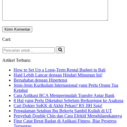
Cari:
Pencarian
untuk...
Artikel Terbaru:
How to Set Up a Long-Term Rental Budget in Bali
Haid Lebih Lancar dengan Hindari Minuman Ini!
Bersahabat dengan Hipertensi
Jenis-Jenis Kurikulum Internasional yang Perlu Orang Tua
Ketahui
Cara Aplikasi BCA Mempermudah Transfer Antar Bank
8 Hal yang Perlu Diketahui Sebelum Berkunjung ke Asakusa
Cari Dokter SpKK di Akhir Pekan? RS JIH Saja!
Pengalaman Setahun Ibu Bekerja Sambil Kuliah di UT
Penyebab Double Chin dan Cara Efektif Menghilangkannya
Fitur Catat Berat Badan di Aplikasi Fitness, Biar Progress
Terpantau