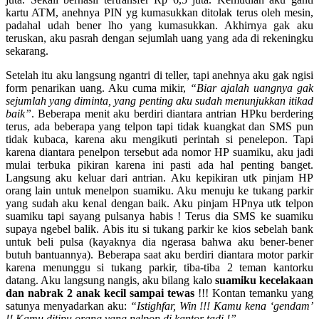
kartu ATM, anehnya PIN yg kumasukkan ditolak terus oleh mesin,
padahal udah bener lho yang kumasukkan. Akhirnya gak aku
teruskan, aku pasrah dengan sejumlah uang yang ada di rekeningku
sekarang.
Setelah itu aku langsung ngantri di teller, tapi anehnya aku gak ngisi
form penarikan uang. Aku cuma mikir,
“Biar ajalah uangnya gak
sejumlah yang diminta, yang penting aku sudah menunjukkan itikad
baik”
. Beberapa menit aku berdiri diantara antrian HPku berdering
terus, ada beberapa yang telpon tapi tidak kuangkat dan SMS pun
tidak kubaca, karena aku mengikuti perintah si penelepon. Tapi
karena diantara penelpon tersebut ada nomor HP suamiku, aku jadi
mulai terbuka pikiran karena ini pasti ada hal penting banget.
Langsung aku keluar dari antrian. Aku kepikiran utk pinjam HP
orang lain untuk menelpon suamiku. Aku menuju ke tukang parkir
yang sudah aku kenal dengan baik. Aku pinjam HPnya utk telpon
suamiku tapi sayang pulsanya habis ! Terus dia SMS ke suamiku
supaya ngebel balik. Abis itu si tukang parkir ke kios sebelah bank
untuk beli pulsa (kayaknya dia ngerasa bahwa aku bener-bener
butuh bantuannya). Beberapa saat aku berdiri diantara motor parkir
karena menunggu si tukang parkir, tiba-tiba 2 teman kantorku
datang. Aku langsung nangis, aku bilang kalo
suamiku kecelakaan
dan nabrak 2 anak kecil sampai tewas
!!! Kontan temanku yang
satunya menyadarkan aku:
“Istighfar, Win !!! Kamu kena ‘gendam’
!! Kamu ditipu orang yang nelpon di kantor tadi !”
.