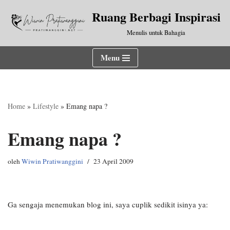
Ruang Berbagi Inspirasi
Lompat
Menulis untuk Bahagia
ke
konten
Menu
Home
»
Lifestyle
»
Emang napa ?
Emang napa ?
oleh
Wiwin Pratiwanggini
23 April 2009
Ga sengaja menemukan blog ini, saya cuplik sedikit isinya ya: