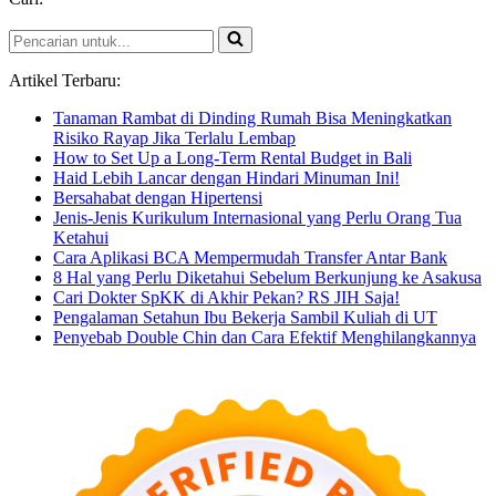
Pencarian
untuk...
Artikel Terbaru:
Tanaman Rambat di Dinding Rumah Bisa Meningkatkan
Risiko Rayap Jika Terlalu Lembap
How to Set Up a Long-Term Rental Budget in Bali
Haid Lebih Lancar dengan Hindari Minuman Ini!
Bersahabat dengan Hipertensi
Jenis-Jenis Kurikulum Internasional yang Perlu Orang Tua
Ketahui
Cara Aplikasi BCA Mempermudah Transfer Antar Bank
8 Hal yang Perlu Diketahui Sebelum Berkunjung ke Asakusa
Cari Dokter SpKK di Akhir Pekan? RS JIH Saja!
Pengalaman Setahun Ibu Bekerja Sambil Kuliah di UT
Penyebab Double Chin dan Cara Efektif Menghilangkannya