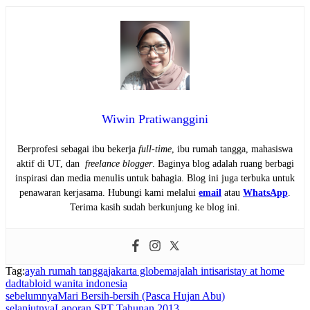
Wiwin Pratiwanggini
Berprofesi sebagai ibu bekerja
full-time
, ibu rumah tangga, mahasiswa
aktif di UT, dan
freelance blogger
. Baginya blog adalah ruang berbagi
inspirasi dan media menulis untuk bahagia. Blog ini juga terbuka untuk
penawaran kerjasama. Hubungi kami melalui
email
atau
WhatsApp
.
Terima kasih sudah berkunjung ke blog ini.
Tag:
ayah rumah tangga
jakarta globe
majalah intisari
stay at home
dad
tabloid wanita indonesia
sebelumnya
Mari Bersih-bersih (Pasca Hujan Abu)
selanjutnya
Laporan SPT Tahunan 2013