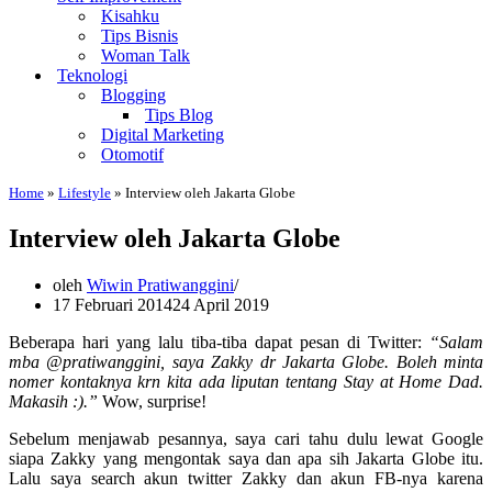
Kisahku
Tips Bisnis
Woman Talk
Teknologi
Blogging
Tips Blog
Digital Marketing
Otomotif
Home
»
Lifestyle
»
Interview oleh Jakarta Globe
Interview oleh Jakarta Globe
oleh
Wiwin Pratiwanggini
17 Februari 2014
24 April 2019
Beberapa hari yang lalu tiba-tiba dapat pesan di Twitter:
“Salam
mba @pratiwanggini, saya Zakky dr Jakarta Globe. Boleh minta
nomer kontaknya krn kita ada liputan tentang Stay at Home Dad.
Makasih :).”
Wow, surprise!
Sebelum menjawab pesannya, saya cari tahu dulu lewat Google
siapa Zakky yang mengontak saya dan apa sih Jakarta Globe itu.
Lalu saya search akun twitter Zakky dan akun FB-nya karena