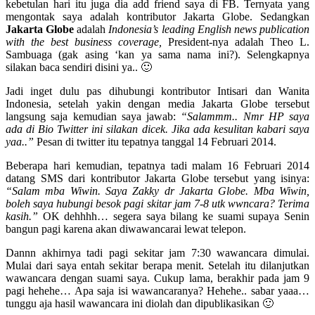
kebetulan hari itu juga dia add friend saya di FB. Ternyata yang
mengontak saya adalah kontributor Jakarta Globe. Sedangkan
Jakarta Globe
adalah
Indonesia’s leading English news publication
with the best business coverage,
President-nya adalah Theo L.
Sambuaga (gak asing ‘kan ya sama nama ini?). Selengkapnya
silakan baca sendiri disini ya.. 🙂
Jadi inget dulu pas dihubungi kontributor Intisari dan Wanita
Indonesia, setelah yakin dengan media Jakarta Globe tersebut
langsung saja kemudian saya jawab:
“Salammm.. Nmr HP saya
ada di Bio Twitter ini silakan dicek. Jika ada kesulitan kabari saya
yaa..”
Pesan di twitter itu tepatnya tanggal 14 Februari 2014.
Beberapa hari kemudian, tepatnya tadi malam 16 Februari 2014
datang SMS dari kontributor Jakarta Globe tersebut yang isinya:
“Salam mba Wiwin. Saya Zakky dr Jakarta Globe. Mba Wiwin,
boleh saya hubungi besok pagi skitar jam 7-8 utk wwncara? Terima
kasih.”
OK dehhhh… segera saya bilang ke suami supaya Senin
bangun pagi karena akan diwawancarai lewat telepon.
Dannn akhirnya tadi pagi sekitar jam 7:30 wawancara dimulai.
Mulai dari saya entah sekitar berapa menit. Setelah itu dilanjutkan
wawancara dengan suami saya. Cukup lama, berakhir pada jam 9
pagi hehehe… Apa saja isi wawancaranya? Hehehe.. sabar yaaa…
tunggu aja hasil wawancara ini diolah dan dipublikasikan 🙂