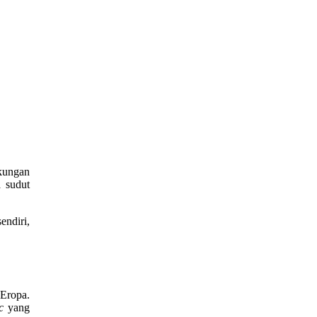
gkungan
 sudut
ndiri,
Eropa.
c
yang