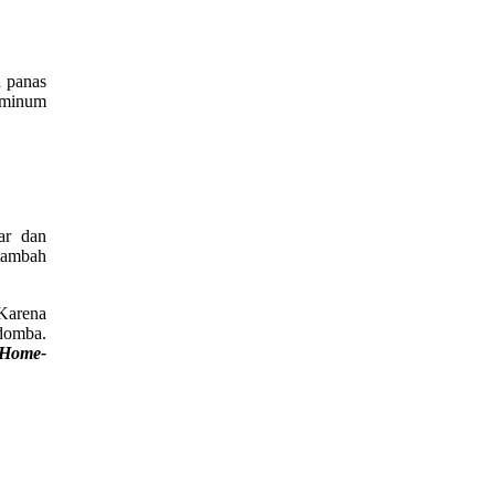
 panas
 minum
ar dan
itambah
Karena
 domba.
 Home-