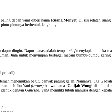
g paling depan yang diberi nama
Ruang Monyet
. Di sisi selatan ruang
 pintu-pintunya berbentuk lengkung.
an dapur dingin. Dapur panas adalah tempat
chef
menyiapkan aneka ma
numan. Juga untuk menyimpan berbagai macam bumbu-bumbu kering s
 pribadi)
eman-teman menemukan begitu banyak patung gajah. Namanya juga Gadj
ahkan oleh Ibu Yani
(owner)
bahwa nama
‘Gadjah Wong’
diambil dar
a identik dengan
Ganesha,
yang memiliki tubuh manusia dengan kepala
 for