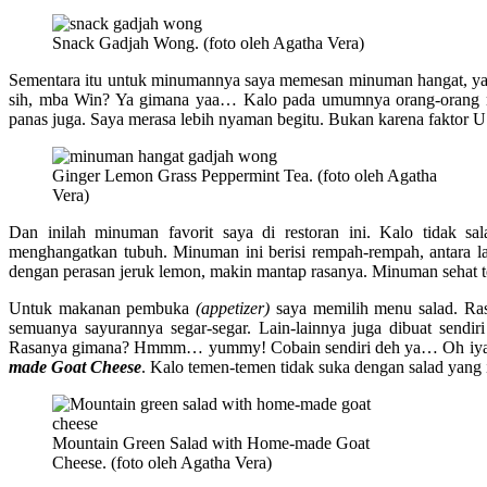
Snack Gadjah Wong. (foto oleh Agatha Vera)
Sementara itu untuk minumannya saya memesan minuman hangat, y
sih, mba Win? Ya gimana yaa… Kalo pada umumnya orang-orang min
panas juga. Saya merasa lebih nyaman begitu. Bukan karena faktor U l
Ginger Lemon Grass Peppermint Tea. (foto oleh Agatha
Vera)
Dan inilah minuman favorit saya di restoran ini. Kalo tidak sa
menghangatkan tubuh. Minuman ini berisi rempah-rempah, antara l
dengan perasan jeruk lemon, makin mantap rasanya. Minuman sehat t
Untuk makanan pembuka
(appetizer)
saya memilih menu salad. Ras
semuanya sayurannya segar-segar. Lain-lainnya juga dibuat sendiri
Rasanya gimana? Hmmm… yummy! Cobain sendiri deh ya… Oh iya, n
made Goat Cheese
. Kalo temen-temen tidak suka dengan salad yang i
Mountain Green Salad with Home-made Goat
Cheese. (foto oleh Agatha Vera)