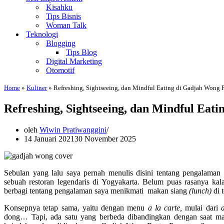
Kisahku
Tips Bisnis
Woman Talk
Teknologi
Blogging
Tips Blog
Digital Marketing
Otomotif
Home
»
Kuliner
»
Refreshing, Sightseeing, dan Mindful Eating di Gadjah Wong 
Refreshing, Sightseeing, dan Mindful Eat
oleh
Wiwin Pratiwanggini
14 Januari 2021
30 November 2025
Sebulan yang lalu saya pernah menulis disini tentang pengalama
sebuah restoran legendaris di Yogyakarta. Belum puas rasanya 
berbagi tentang pengalaman saya menikmati makan siang
(lunch)
di 
Konsepnya tetap sama, yaitu dengan menu
a la carte,
mulai dari
dong… Tapi, ada satu yang berbeda dibandingkan dengan saat ma