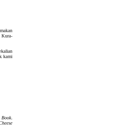
 makan
 Kura-
ekalian
uk kami
 Book
.
Cheese