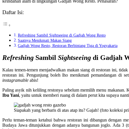
keindahan alam di lingkungan Gadjah Wong Resto. Penasaran?
Daftar Isi:
Refreshing Sambil Sightseeing di Gadjah Wong Resto
Saatnya Menikmati Makan Siang
Gadjah Wong Resto, Restoran Berbintang Tiga di Yogyakarta
Refreshing
Sambil
Sightseeing
di Gadjah W
Kalau temen-temen menjadwalkan makan siang di restoran ini, tida
restoran ini. Pengunjung boleh lho menikmati pemandangan di se
instagramable
abis!
Paling asyik nih keliling restonya sebelum memilih menu makanan. K
Ibu Yani
, yaitu untuk memberi ruang di dalam perut kita supaya nan
Siapakah yang berbaris di atas atap itu? Gajah! (foto koleksi pr
Perlu teman-teman ketahui bahwa restoran ini dibangun dengan m
Budaya Jawa ditunjukkan dengan adanya bangunan joglo. Ada 3 (ti