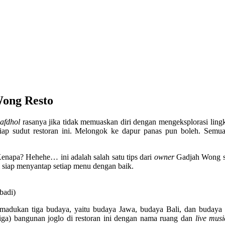
ong Resto
k
afdhol
rasanya jika tidak memuaskan diri dengan mengeksplorasi lin
tiap sudut restoran ini. Melongok ke dapur panas pun boleh. Semua
enapa? Hehehe… ini adalah salah satu tips dari
owner
Gadjah Wong se
ti siap menyantap setiap menu dengan baik.
ibadi)
emadukan tiga budaya, yaitu budaya Jawa, budaya Bali, dan budaya 
ga) bangunan joglo di restoran ini dengan nama ruang dan
live musi