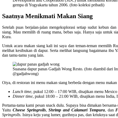
Development and Cooperation (SDC) untuk membantu korban
gempa di Yogyakarta tahun 2006. (foto koleksi pribadi)
Saatnya Menikmati Makan Siang
Setelah puas berjalan-jalan mengeksplorasi setiap sudut kebun d
siang. Mau memilih di ruang mana, bebas saja. Hanya saja untuk 
Kura.
Untuk acara makan siang kali ini saya dan teman-teman memilih Rua
melihat kesibukan di dapur. Serta melihat langsung bagaimana ibu Y
dan tamu-tamu yang lain.
Suasana dapur panas Gadjah Wong Resto. (foto diambil dari I
@gadjahwong)
Oiya, di restoran ini menu makan siang berbeda dengan menu maka
Lunch time
, pukul 12:00 – 17:00 WIB, disajikan menu Mexico 
Dinner time
, pukul 18:00 – 21:00 WIB, disajikan menu India, It
Pertama-tama kami pesan snack dulu. Supaya bisa dimakan bersama-
Yaitu
Cheese Springrolls
,
Shrimp and Calamari Tempura
, dan
F
Springrolls
. Isinya keju yang lumer, gurihnya pas, dan kriuknya saat