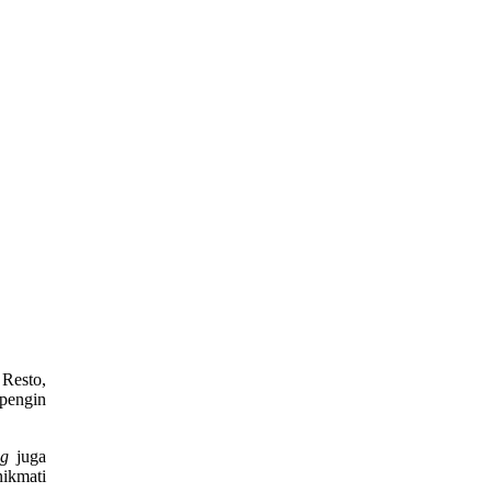
Resto,
pengin
ng
juga
ikmati