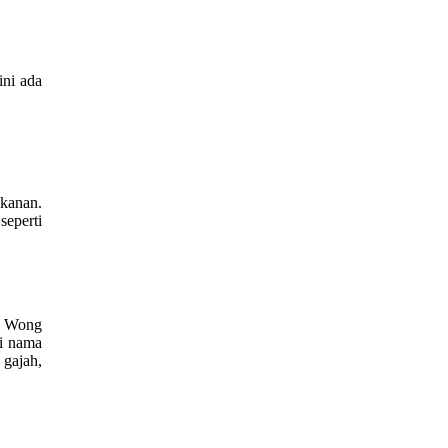
 ini ada
kanan.
eperti
ah Wong
i nama
 gajah,