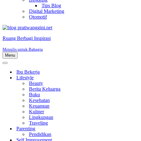
Tips Blog
Digital Marketing
Otomotif
Ruang Berbagi Inspirasi
Menulis untuk Bahagia
Menu
Menu
Navigasi
Menu
Navigasi
Ibu Bekerja
Lifestyle
Beauty
Berita Keluarga
Buku
Kesehatan
Keuangan
Kuliner
Lingkungan
Traveling
Parenting
Pendidikan
Self Improvement