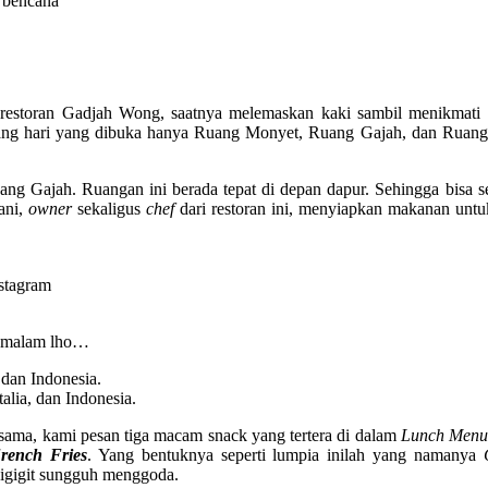
 bencana
an restoran Gadjah Wong, saatnya melemaskan kaki sambil menikmati
siang hari yang dibuka hanya Ruang Monyet, Ruang Gajah, dan Ruang
ng Gajah. Ruangan ini berada tepat di depan dapur. Sehingga bisa s
ani,
owner
sekaligus
chef
dari restoran ini, menyiapkan makanan unt
nstagram
n malam lho…
dan Indonesia.
alia, dan Indonesia.
sama, kami pesan tiga macam snack yang tertera di dalam
Lunch Menu
rench Fries
. Yang bentuknya seperti lumpia inilah yang namanya
 digigit sungguh menggoda.