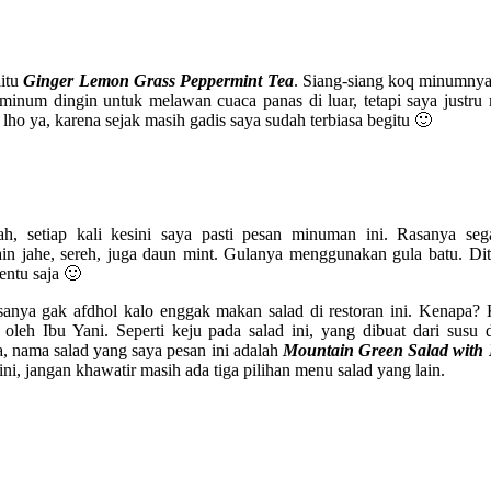
aitu
Ginger Lemon Grass Peppermint Tea
. Siang-siang koq minumnya
um dingin untuk melawan cuaca panas di luar, tetapi saya justru
ho ya, karena sejak masih gadis saya sudah terbiasa begitu 🙂
lah, setiap kali kesini saya pasti pesan minuman ini. Rasanya seg
ain jahe, sereh, juga daun mint. Gulanya menggunakan gula batu. D
entu saja 🙂
anya gak afdhol kalo enggak makan salad di restoran ini. Kenapa? 
 oleh Ibu Yani. Seperti keju pada salad ini, yang dibuat dari susu
ama salad yang saya pesan ini adalah
Mountain Green Salad with
ni, jangan khawatir masih ada tiga pilihan menu salad yang lain.