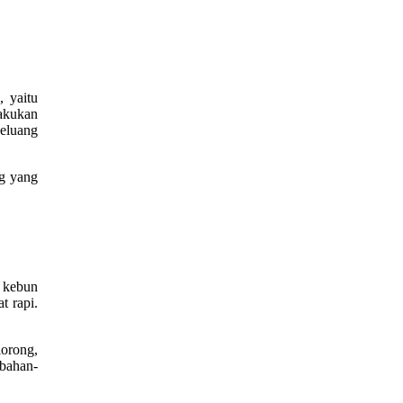
, yaitu
akukan
eluang
ng yang
n kebun
t rapi.
lorong,
 bahan-