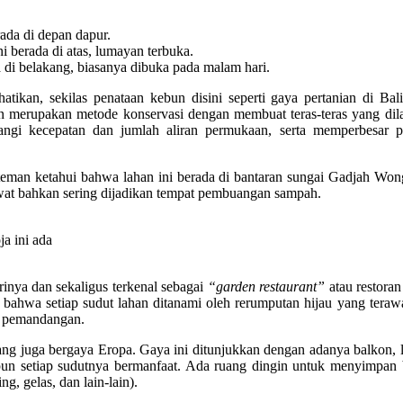
ada di depan dapur.
 berada di atas, lumayan terbuka.
 di belakang, biasanya dibuka pada malam hari.
tikan, sekilas penataan kebun disini seperti gaya pertanian di Bali
 merupakan metode konservasi dengan membuat teras-teras yang dil
ngi kecepatan dan jumlah aliran permukaan, serta memperbesar p
an-teman ketahui bahwa lahan ini berada di bantaran sungai Gadjah Wo
wat bahkan sering dijadikan tempat pembuangan sampah.
a ini ada
nya dan sekaligus terkenal sebagai
“garden restaurant”
atau restora
bahwa setiap sudut lahan ditanami oleh rerumputan hijau yang terawa
i pemandangan.
ang juga bergaya Eropa. Gaya ini ditunjukkan dengan adanya balkon, 
 pun setiap sudutnya bermanfaat. Ada ruang dingin untuk menyimpan
, gelas, dan lain-lain).