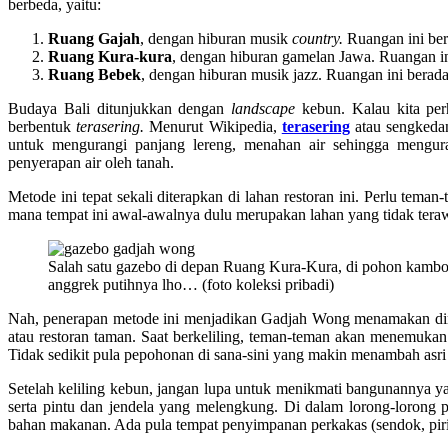
berbeda, yaitu:
Ruang Gajah
, dengan hiburan musik
country.
Ruangan ini ber
Ruang Kura-kura
, dengan hiburan gamelan Jawa. Ruangan ini
Ruang Bebek
, dengan hiburan musik jazz. Ruangan ini berada
Budaya Bali ditunjukkan dengan
landscape
kebun. Kalau kita perha
berbentuk
terasering.
Menurut Wikipedia,
terasering
atau sengkedan
untuk mengurangi panjang lereng, menahan air sehingga mengura
penyerapan air oleh tanah.
Metode ini tepat sekali diterapkan di lahan restoran ini. Perlu tem
mana tempat ini awal-awalnya dulu merupakan lahan yang tidak tera
Salah satu gazebo di depan Ruang Kura-Kura, di pohon kamboj
anggrek putihnya lho… (foto koleksi pribadi)
Nah, penerapan metode ini menjadikan Gadjah Wong menamakan diri
atau restoran taman. Saat berkeliling, teman-teman akan menemukan 
Tidak sedikit pula pepohonan di sana-sini yang makin menambah asr
Setelah keliling kebun, jangan lupa untuk menikmati bangunannya y
serta pintu dan jendela yang melengkung. Di dalam lorong-lorong
bahan makanan. Ada pula tempat penyimpanan perkakas (sendok, piring