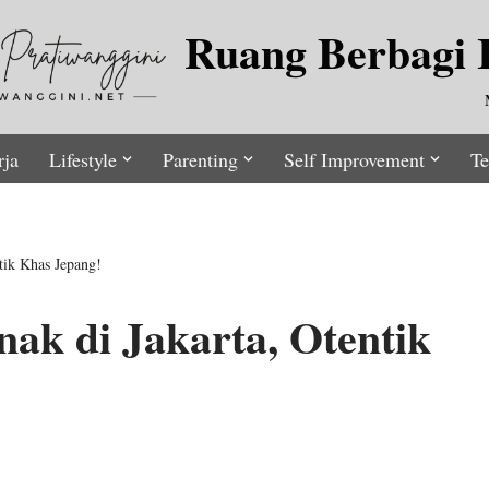
Ruang Berbagi I
rja
Lifestyle
Parenting
Self Improvement
Te
tik Khas Jepang!
ak di Jakarta, Otentik