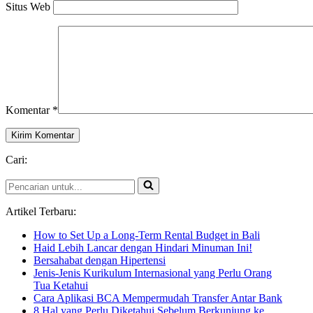
Situs Web
Komentar
*
Cari:
Pencarian
untuk...
Artikel Terbaru:
How to Set Up a Long-Term Rental Budget in Bali
Haid Lebih Lancar dengan Hindari Minuman Ini!
Bersahabat dengan Hipertensi
Jenis-Jenis Kurikulum Internasional yang Perlu Orang
Tua Ketahui
Cara Aplikasi BCA Mempermudah Transfer Antar Bank
8 Hal yang Perlu Diketahui Sebelum Berkunjung ke