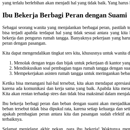
yang terlalu berlebihan akan menjadi hal yang tidak baik. Yang harus
Ibu Bekerja Berbagi Peran dengan Suami
Sebagai seorang wanita yang menjalankan berbagai peran, pastilah te
bisa terjadi apabila terdapat hal yang tidak sesuai antara yang kit
bekerja dan pengurus rumah tangga. Banyaknya pekerjaan yang harus
peran dengan pasangan.
Kita dapat mengendalikan tingkat sres kita, khususnya untuk wanita 
Menolak dengan tegas dan bijak untuk pekerjaan di kantor ya
Mendiskusikan soal pembagian tugas rumah tangga dengan sua
Mempekerjakan asisten rumah tangga untuk meringankan beba
Ketika bisa menangani hal-hal tersebut, kita akan mendapat apresias
karena ada komunikasi dan kerja sama yang baik. Apabila kita meras
Kita akan rentan terhadap stres dan tidak bisa maksimal dalam menj
Ibu bekerja berbagi peran dan beban dengan suami akan menjadikan
beban tersebut tidak bisa dipukul rata, karena setiap keluarga dan 
apakah pembagian peran antara kita dan pasangan sudah efektif at
terbaiknya.
Selamat menjelang akhir pekan, para ibu bekerja! Waktunya me