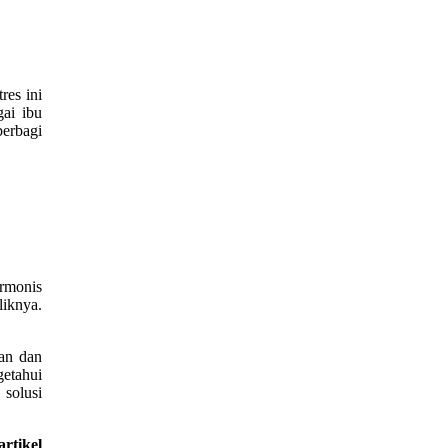
res ini
gai ibu
berbagi
armonis
liknya.
ran dan
getahui
 solusi
rtikel