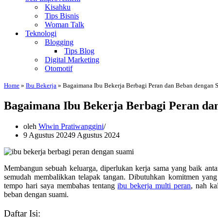
Kisahku
Tips Bisnis
Woman Talk
Teknologi
Blogging
Tips Blog
Digital Marketing
Otomotif
Home
»
Ibu Bekerja
»
Bagaimana Ibu Bekerja Berbagi Peran dan Beban dengan 
Bagaimana Ibu Bekerja Berbagi Peran da
oleh
Wiwin Pratiwanggini
9 Agustus 2024
9 Agustus 2024
Membangun sebuah keluarga, diperlukan kerja sama yang baik antar
semudah membalikkan telapak tangan. Dibutuhkan komitmen yang 
tempo hari saya membahas tentang
ibu bekerja multi peran
, nah ka
beban dengan suami.
Daftar Isi: