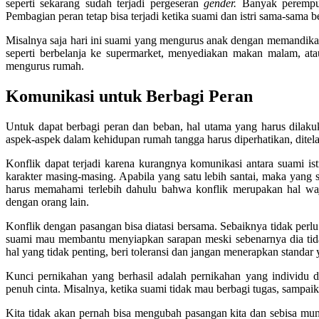
seperti sekarang sudah terjadi pergeseran
gender.
Banyak perempua
Pembagian peran tetap bisa terjadi ketika suami dan istri sama-sama b
Misalnya saja hari ini suami yang mengurus anak dengan memandika
seperti berbelanja ke supermarket, menyediakan makan malam, at
mengurus rumah.
Komunikasi untuk Berbagi Peran
Untuk dapat berbagi peran dan beban, hal utama yang harus dilaku
aspek-aspek dalam kehidupan rumah tangga harus diperhatikan, ditela
Konflik dapat terjadi karena kurangnya komunikasi antara suami ist
karakter masing-masing. Apabila yang satu lebih santai, maka yang sa
harus memahami terlebih dahulu bahwa konflik merupakan hal waja
dengan orang lain.
Konflik dengan pasangan bisa diatasi bersama. Sebaiknya tidak perl
suami mau membantu menyiapkan sarapan meski sebenarnya dia tida
hal yang tidak penting, beri toleransi dan jangan menerapkan standar
Kunci pernikahan yang berhasil adalah pernikahan yang individu 
penuh cinta. Misalnya, ketika suami tidak mau berbagi tugas, sampa
Kita tidak akan pernah bisa mengubah pasangan kita dan sebisa mun