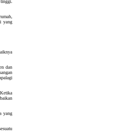
inggi.
 rumah,
i yang
baiknya
men dan
asangan
apalagi
 Ketika
Abaikan
a yang
sesuatu