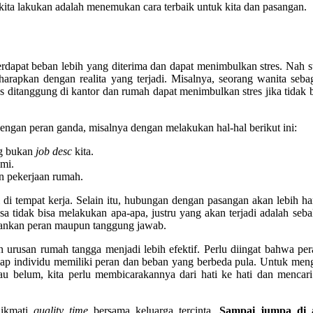
 kita lakukan adalah menemukan cara terbaik untuk kita dan pasangan.
rdapat beban lebih yang diterima dan dapat menimbulkan stres. Nah st
a harapkan dengan realita yang terjadi. Misalnya, seorang wanita seba
 ditanggung di kantor dan rumah dapat menimbulkan stres jika tidak 
dengan peran ganda, misalnya dengan melakukan hal-hal berikut ini:
ng bukan
job desc
kita.
mi.
n pekerjaan rumah.
i di tempat kerja. Selain itu, hubungan dengan pasangan akan lebih h
a tidak bisa melakukan apa-apa, justru yang akan terjadi adalah seba
alankan peran maupun tanggung jawab.
 urusan rumah tangga menjadi lebih efektif. Perlu diingat bahwa pe
setiap individu memiliki peran dan beban yang berbeda pula. Untuk men
au belum, kita perlu membicarakannya dari hati ke hati dan mencari
nikmati
quality time
bersama keluarga tercinta.
Sampai jumpa di a