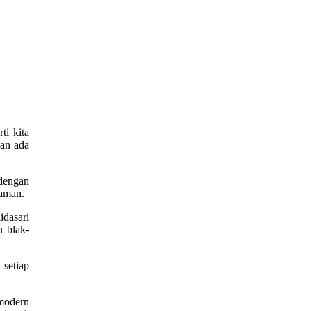
ti kita
dan ada
 dengan
yaman.
idasari
u blak-
 setiap
 modern