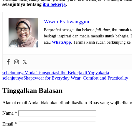
selanjutnya tentang
ibu bekerja
.
Wiwin Pratiwanggini
Berprofesi sebagai ibu bekerja
full-time
, ibu rumah 
berbagi inspirasi dan media menulis untuk bahagia.
atau
WhatsApp
. Terima kasih sudah berkunjung ke 
sebelumnya
Moda Transportasi Ibu Bekerja di Yogyakarta
selanjutnya
Shapewear for Everyday Wear: Comfort and Practicality
Tinggalkan Balasan
Alamat email Anda tidak akan dipublikasikan.
Ruas yang wajib ditan
Nama
*
Email
*