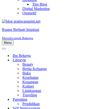
Tips Blog
Digital Marketing
Otomotif
Ruang Berbagi Inspirasi
Menulis untuk Bahagia
Menu
Menu
Navigasi
Menu
Navigasi
Ibu Bekerja
Lifestyle
Beauty
Berita Keluarga
Buku
Kesehatan
Keuangan
Kuliner
Lingkungan
Traveling
Parenting
Pendidikan
Self Improvement