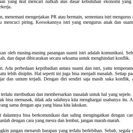
n yang ikut mencari nafkah atas dasar kebutuhan ekonomi yang t
ekerja.
n, menemani mengerjakan PR atau bermain, sementara istri mengurus
au mencuci piring. Keesokannya istri yang mengurus anak dan suam
kan oleh masing-masing pasangan suami istri adalah komunikasi. Se
ah, dan dapat dibicarakan secara seksama untuk menghindari konflik.
ri. Ada perbedaan kepribadian antara suami dan istri, yaitu tempera
tu lebih disiplin. Hal seperti ini juga bisa menjadi masalah. Setiap p
r dan umum terjadi. Dengan diri sendiri saja masih suka konflik, 
u terlalu meributkan dan membersarkan masalah untuk hal yang sepele.
k bisa memasak, tidak ada salahnya kita menghargai usahanya itu. 
 yang sama dengan apa yang biasa kita lakukan.
di dalamnya bisa berkomunikasi dan saling mengingatkan dengan car
ikanlah dengan cara yang mesra dan lembut, jangan marah-marah.
gkin jangan menaruh harapan yang terlalu berlebihan. Sebab, segala 