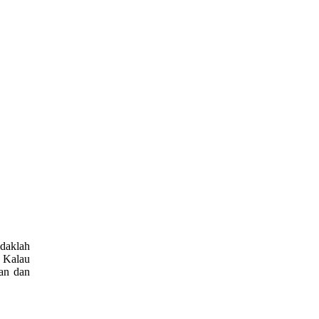
idaklah
 Kalau
ran dan