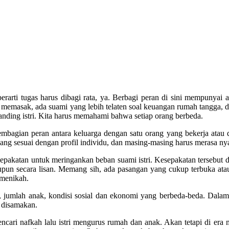
arti tugas harus dibagi rata, ya. Berbagi peran di sini mempunyai ar
memasak, ada suami yang lebih telaten soal keuangan rumah tangga, 
banding istri. Kita harus memahami bahwa setiap orang berbeda.
embagian peran antara keluarga dengan satu orang yang bekerja atau
ang sesuai dengan profil individu, dan masing-masing harus merasa n
pakatan untuk meringankan beban suami istri. Kesepakatan tersebut d
maupun secara lisan. Memang sih, ada pasangan yang cukup terbuka ata
 menikah.
mi, jumlah anak, kondisi sosial dan ekonomi yang berbeda-beda. Dalam
a disamakan.
cari nafkah lalu istri mengurus rumah dan anak. Akan tetapi di era