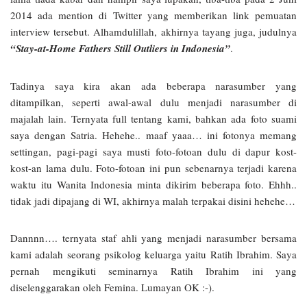
2014 ada mention di Twitter yang memberikan link pemuatan
interview tersebut. Alhamdulillah, akhirnya tayang juga, judulnya
“Stay-at-Home Fathers Still Outliers in Indonesia”
.
Tadinya saya kira akan ada beberapa narasumber yang
ditampilkan, seperti awal-awal dulu menjadi narasumber di
majalah lain. Ternyata full tentang kami, bahkan ada foto suami
saya dengan Satria. Hehehe.. maaf yaaa… ini fotonya memang
settingan, pagi-pagi saya musti foto-fotoan dulu di dapur kost-
kost-an lama dulu. Foto-fotoan ini pun sebenarnya terjadi karena
waktu itu Wanita Indonesia minta dikirim beberapa foto. Ehhh..
tidak jadi dipajang di WI, akhirnya malah terpakai disini hehehe…
Dannnn…. ternyata staf ahli yang menjadi narasumber bersama
kami adalah seorang psikolog keluarga yaitu Ratih Ibrahim. Saya
pernah mengikuti seminarnya Ratih Ibrahim ini yang
diselenggarakan oleh Femina. Lumayan OK :-).