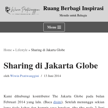
Ruang Berbagi Inspirasi
Lompat
Menulis untuk Bahagia
ke
konten
Menu
Home
»
Lifestyle
»
Sharing di Jakarta Globe
Sharing di Jakarta Globe
oleh
Wiwin Pratiwanggini
13 Juni 2014
Kami dihubungi kontributor The Jakarta Globe pada bulan
Februari 2014 yang lalu. (Baca
disini
). Setelah menunggu sekian
lama tiada kabar dan hampir saya lupakan, tiba-tiba pada 2 Juni