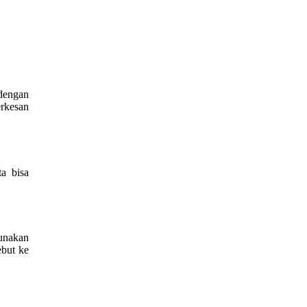
 dengan
erkesan
a bisa
gunakan
ebut ke