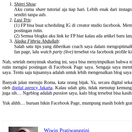
Shirei Shou
:
Aku cuma
share
tutorial aja tiap hari. Lebih enak dari inst
sendiri tanpa
ads.
Lusi Tris
:
(1) FP bisa buat scheduling IG di creator studio facebook. M
postingan rutin.
(2) Semua blogku aku link ke FP biar kalau ada artikel baru la
Alaika Fithria Abdullah
:
Salah satu tips yang diberikan coach saya dalam mengoptima
fan page, lalu
watch party (live)
tersebut via facebook profile ki
Nah, setelah menyimak sharing ini, saya bisa menyimpulkan bahwa me
rutin mengisi postingan di Facebook Page saya. Sengaja saya m
saya. Tentu saja tujuannya adalah untuk lebih mengenalkan blog saya 
Banyak jalan menuju Roma, kata orang bijak. Ya, secara digital sekar
oleh
digital agency Jakarta
. Kalau udah gitu, tidak menutup kemung
juga sih… Ngeblog adalah
passion
saya, kalo blog tersebut bisa kasi
Yuk ahhh… buruan bikin Facebook Page, mumpung masih boleh gra
Wiwin Pratiwanggini