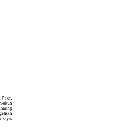
k Page,
un-akun
sharing
elisah
p saya.