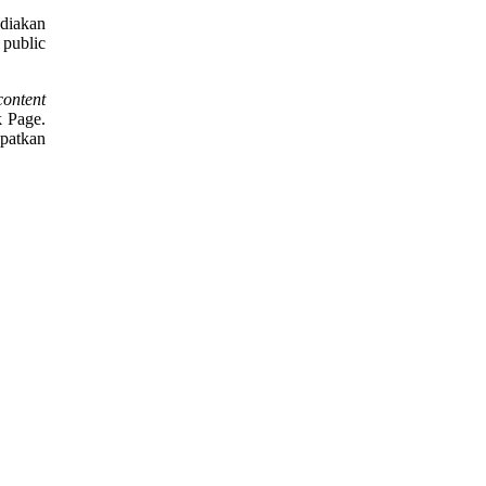
ediakan
 public
content
k Page.
patkan