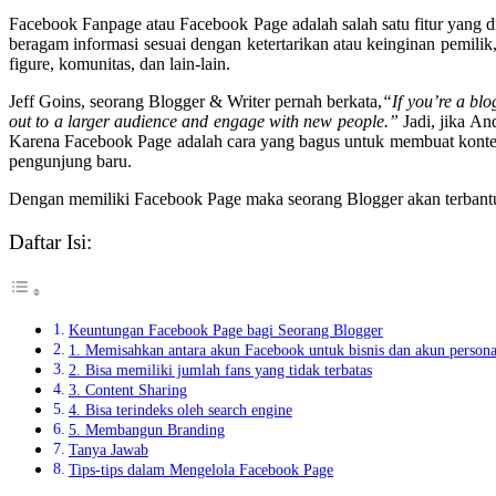
Facebook Fanpage atau Facebook Page adalah salah satu fitur yang 
beragam informasi sesuai dengan ketertarikan atau keinginan pemilik, 
figure, komunitas, dan lain-lain.
Jeff Goins, seorang Blogger & Writer pernah berkata,
“If you’re a bl
out to a larger audience and engage with new people.”
Jadi, jika An
Karena Facebook Page adalah cara yang bagus untuk membuat konte
pengunjung baru.
Dengan memiliki Facebook Page maka seorang Blogger akan terban
Daftar Isi:
Keuntungan Facebook Page bagi Seorang Blogger
1. Memisahkan antara akun Facebook untuk bisnis dan akun persona
2. Bisa memiliki jumlah fans yang tidak terbatas
3. Content Sharing
4. Bisa terindeks oleh search engine
5. Membangun Branding
Tanya Jawab
Tips-tips dalam Mengelola Facebook Page