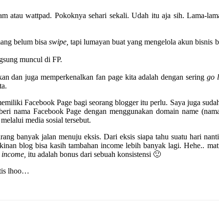
agram atau wattpad. Pokoknya sehari sekali. Udah itu aja sih. Lama-la
emang belum bisa
swipe,
tapi lumayan buat yang mengelola akun bisnis b
ngsung muncul di FP.
lkan dan juga memperkenalkan fan page kita adalah dengan sering
go l
ta.
miliki Facebook Page bagi seorang blogger itu perlu. Saya juga suda
emberi nama Facebook Page dengan menggunakan domain name (nama
melalui media sosial tersebut.
ang banyak jalan menuju eksis. Dari eksis siapa tahu suatu hari nanti 
kinan blog bisa kasih tambahan income lebih banyak lagi. Hehe.. ma
h
income,
itu adalah bonus dari sebuah konsistensi 🙂
tis lhoo…