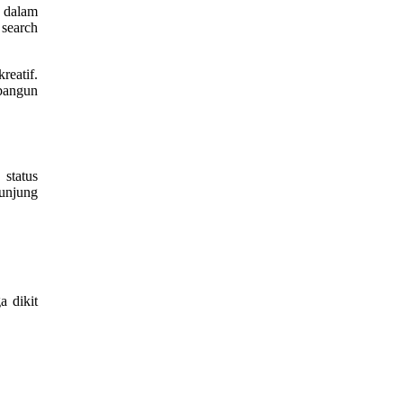
n dalam
 search
reatif.
mbangun
 status
gunjung
 dikit