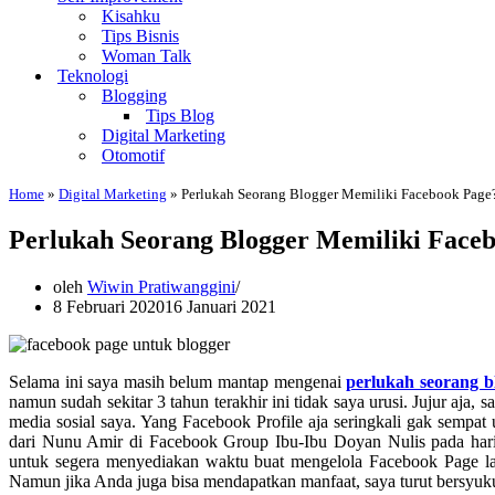
Kisahku
Tips Bisnis
Woman Talk
Teknologi
Blogging
Tips Blog
Digital Marketing
Otomotif
Home
»
Digital Marketing
»
Perlukah Seorang Blogger Memiliki Facebook Page
Perlukah Seorang Blogger Memiliki Face
oleh
Wiwin Pratiwanggini
8 Februari 2020
16 Januari 2021
Selama ini saya masih belum mantap mengenai
perlukah seorang b
namun sudah sekitar 3 tahun terakhir ini tidak saya urusi. Jujur aja
media sosial saya. Yang Facebook Profile aja seringkali gak sempat
dari Nunu Amir di Facebook Group Ibu-Ibu Doyan Nulis pada hari 
untuk segera menyediakan waktu buat mengelola Facebook Page lagi.
Namun jika Anda juga bisa mendapatkan manfaat, saya turut bersyuku