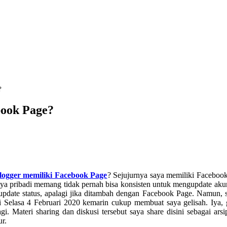
?
book Page?
logger memiliki Facebook Page
? Sejujurnya saya memiliki Faceboo
, saya pribadi memang tidak pernah bisa konsisten untuk mengupdate ak
 update status, apalagi jika ditambah dengan Facebook Page. Namun, 
Selasa 4 Februari 2020 kemarin cukup membuat saya gelisah. Iya, g
 Materi sharing dan diskusi tersebut saya share disini sebagai arsi
r.