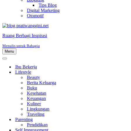
Tips Blog
Digital Marketing
Otomotif
Ruang Berbagi Inspirasi
Menulis untuk Bahagia
Menu
Menu
Navigasi
Menu
Navigasi
Ibu Bekerja
Lifestyle
Beauty
Berita Keluarga
Buku
Kesehatan
Keuangan
Kuliner
Lingkungan
Traveling
Parenting
Pendidikan
Self Improvement