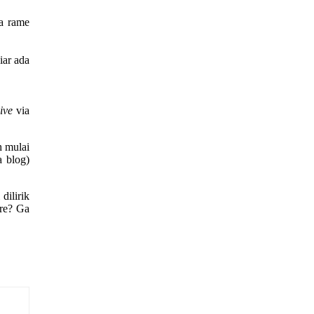
ma rame
iar ada
ive
via
h mulai
 blog)
dilirik
tre? Ga