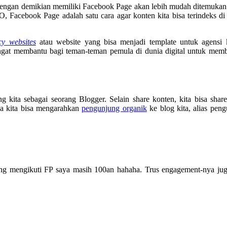
. Dengan demikian memiliki Facebook Page akan lebih mudah ditemuka
 Facebook Page adalah satu cara agar konten kita bisa terindeks di
cy websites
atau website yang bisa menjadi template untuk agensi k
angat membantu bagi teman-teman pemula di dunia digital untuk me
ita sebagai seorang Blogger. Selain share konten, kita bisa share
la kita bisa mengarahkan
pengunjung organik
ke blog kita, alias pen
g mengikuti FP saya masih 100an hahaha. Trus engagement-nya juga