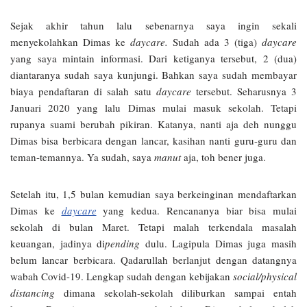
Sejak akhir tahun lalu sebenarnya saya ingin sekali
menyekolahkan Dimas ke
daycare.
Sudah ada 3 (tiga)
daycare
yang saya mintain informasi. Dari ketiganya tersebut, 2 (dua)
diantaranya sudah saya kunjungi. Bahkan saya sudah membayar
biaya pendaftaran di salah satu
daycare
tersebut. Seharusnya 3
Januari 2020 yang lalu Dimas mulai masuk sekolah. Tetapi
rupanya suami berubah pikiran. Katanya, nanti aja deh nunggu
Dimas bisa berbicara dengan lancar, kasihan nanti guru-guru dan
teman-temannya. Ya sudah, saya
manut
aja, toh bener juga.
Setelah itu, 1,5 bulan kemudian saya berkeinginan mendaftarkan
Dimas ke
daycare
yang kedua. Rencananya biar bisa mulai
sekolah di bulan Maret. Tetapi malah terkendala masalah
keuangan, jadinya di
pending
dulu. Lagipula Dimas juga masih
belum lancar berbicara. Qadarullah berlanjut dengan datangnya
wabah Covid-19. Lengkap sudah dengan kebijakan
social/physical
distancing
dimana sekolah-sekolah diliburkan sampai entah