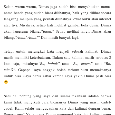
Selain warna-warna, Dimas juga sudah bisa menyebutkan nama-
nama benda yang sudah biasa dilihatnya, baik yang dilihat secara
langsung maupun yang pernah dilihatnya lewat buku atau internet
atau tivi. Misalnya, setiap kali melihat gambar bola dunia, Dimas
akan langsung bilang,
“Bumi.”
Setiap melihat langit Dimas akan
bilang,
“Awan! Awan!”
Dan masih banyak lagi.
Tetapi untuk merangkai kata menjadi sebuah kalimat, Dimas
masih memiliki keterbatasan. Dalam satu kalimat masih terbatas 2
kata saja, misalnya:
“Bu, bobok”
atau
“Bu, maem”
atau “
Bu,
mimik
“. Gapapa, saya enggak boleh terburu-buru memaksanya
untuk bisa. Saya harus sabar karena saya yakin Dimas pasti bisa
Satu hal penting yang saya dan suami tekankan adalah bahwa
kami tidak mengikuti cara bicaranya Dimas yang masih cadel-
cadel. Kami selalu mengucapkan kata dan kalimat dengan benar.
Supaya apa? Ya, supaya Dimas mengenal kata dan kalimat yang