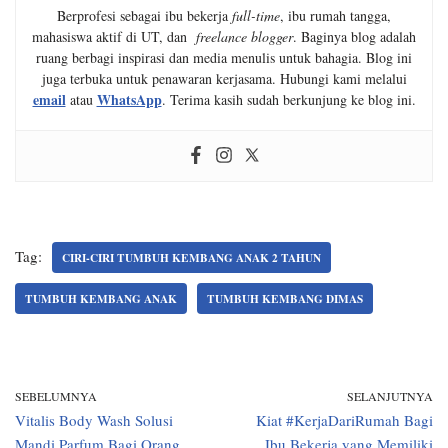
Berprofesi sebagai ibu bekerja
full-time
, ibu rumah tangga,
mahasiswa aktif di UT, dan
freelance blogger
. Baginya blog adalah
ruang berbagi inspirasi dan media menulis untuk bahagia. Blog ini
juga terbuka untuk penawaran kerjasama. Hubungi kami melalui
email
WhatsApp
atau
. Terima kasih sudah berkunjung ke blog ini.
Tag:
CIRI-CIRI TUMBUH KEMBANG ANAK 2 TAHUN
TUMBUH KEMBANG ANAK
TUMBUH KEMBANG DIMAS
SEBELUMNYA
SELANJUTNYA
Vitalis Body Wash Solusi
Kiat #KerjaDariRumah Bagi
Mandi Parfum Bagi Orang
Ibu Bekerja yang Memiliki