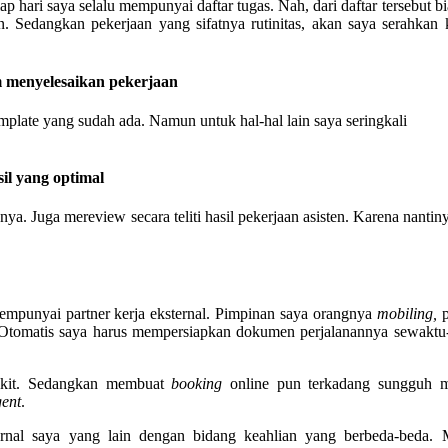
p hari saya selalu mempunyai daftar tugas. Nah, dari daftar tersebut b
an. Sedangkan pekerjaan yang sifatnya rutinitas, akan saya serahkan
m menyelesaikan pekerjaan
plate yang sudah ada. Namun untuk hal-hal lain saya seringkali
il yang optimal
ya. Juga mereview secara teliti hasil pekerjaan asisten. Karena nantin
 mempunyai partner kerja eksternal. Pimpinan saya orangnya
mobiling,
p
. Otomatis saya harus mempersiapkan dokumen perjalanannya sewaktu
dikit. Sedangkan membuat
booking
online pun terkadang sungguh m
gent
.
ternal saya yang lain dengan bidang keahlian yang berbeda-beda. 