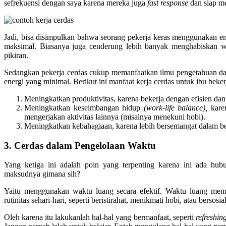
sefrekuensi dengan saya karena mereka juga
fast response
dan siap m
Jadi, bisa disimpulkan bahwa seorang pekerja keras menggunakan en
maksimal. Biasanya juga cenderung lebih banyak menghabiskan wa
pikiran.
Sedangkan pekerja cerdas cukup memanfaatkan ilmu pengetahuan d
energi yang minimal. Berikut ini manfaat kerja cerdas untuk ibu beker
Meningkatkan produktivitas, karena bekerja dengan efisien dan 
Meningkatkan keseimbangan hidup
(work-life balance),
karen
mengerjakan aktivitas lainnya (misalnya menekuni hobi).
Meningkatkan kebahagiaan, karena lebih bersemangat dalam beke
3. Cerdas dalam Pengelolaan Waktu
Yang ketiga ini adalah poin yang terpenting karena ini ada h
maksudnya gimana sih?
Yaitu menggunakan waktu luang secara efektif. Waktu luang memb
rutinitas sehari-hari, seperti beristirahat, menikmati hobi, atau bersosi
Oleh karena itu lakukanlah hal-hal yang bermanfaat, seperti
refreshin