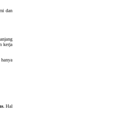
mi dan
panjang
n kerja
a hanya
as
. Hal