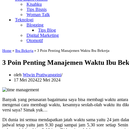
Kisahku
Tips Bisnis
Woman Talk
Teknologi
Blogging
Tips Blog
Digital Marketing
Otomotif
Home
»
Ibu Bekerja
»
3 Poin Penting Manajemen Waktu Ibu Bekerja
3 Poin Penting Manajemen Waktu Ibu Bek
oleh
Wiwin Pratiwanggini
17 Mei 2024
22 Mei 2024
Banyak yang penasaran bagaimana saya bisa membagi waktu antara m
mengenai cara membagi waktu, kesannya seolah-olah waktu itu diko
versi saya? Simak yuk…
Di dunia ini semua mendapatkan jatah waktu sama yaitu 24 jam dalam
jadwal tetap yaitu jam 9.30 pagi sampai jam 5.30 sore setiap Seni