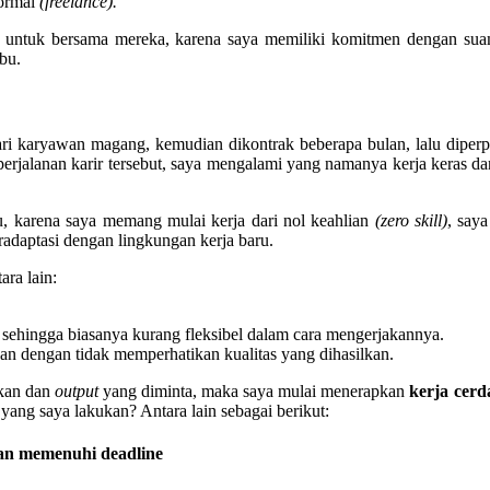
formal
(freelance).
 untuk bersama mereka, karena saya memiliki komitmen dengan sua
bu.
ari karyawan magang, kemudian dikontrak beberapa bulan, lalu diper
erjalanan karir tersebut, saya mengalami yang namanya kerja keras da
u, karena saya memang mulai kerja dari nol keahlian
(zero skill)
, say
radaptasi dengan lingkungan kerja baru.
ara lain:
 sehingga biasanya kurang fleksibel dalam cara mengerjakannya.
kan dengan tidak memperhatikan kualitas yang dihasilkan.
akan dan
output
yang diminta, maka saya mulai menerapkan
kerja cerd
yang saya lakukan? Antara lain sebagai berikut:
dan memenuhi deadline