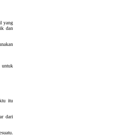
il yang
ik dan
unakan
 untuk
tu itu
r dari
esuatu.