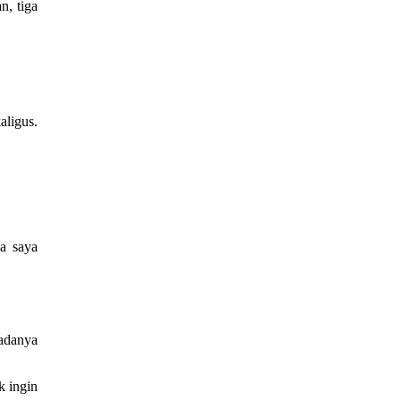
n, tiga
aligus.
a saya
adanya
k ingin