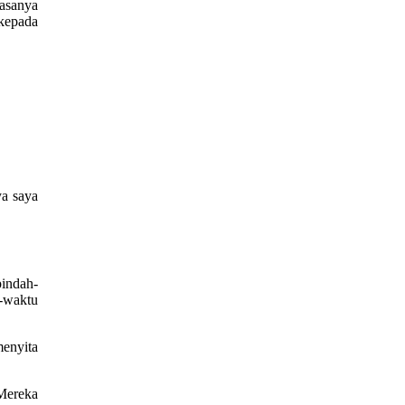
iasanya
 kepada
ya saya
indah-
-waktu
enyita
Mereka