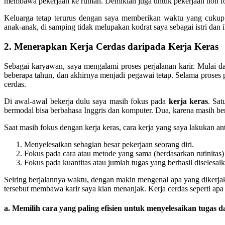
membawa pekerjaan ke rumah. Demikian juga untuk pekerjaan non 
Keluarga tetap terurus dengan saya memberikan waktu yang cukup
anak-anak, di samping tidak melupakan kodrat saya sebagai istri dan i
2. Menerapkan Kerja Cerdas daripada Kerja Keras
Sebagai karyawan, saya mengalami proses perjalanan karir. Mulai d
beberapa tahun, dan akhirnya menjadi pegawai tetap. Selama proses p
cerdas.
Di awal-awal bekerja dulu saya masih fokus pada
kerja keras
. Sat
bermodal bisa berbahasa Inggris dan komputer. Dua, karena masih be
Saat masih fokus dengan kerja keras, cara kerja yang saya lakukan ant
Menyelesaikan sebagian besar pekerjaan seorang diri.
Fokus pada cara atau metode yang sama (berdasarkan rutinitas)
Fokus pada kuantitas atau jumlah tugas yang berhasil diselesai
Seiring berjalannya waktu, dengan makin mengenal apa yang dikerj
tersebut membawa karir saya kian menanjak. Kerja cerdas seperti apa 
a. Memilih cara yang paling efisien untuk menyelesaikan tugas 