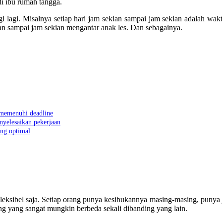
di ibu rumah tangga.
gi lagi. Misalnya setiap hari jam sekian sampai jam sekian adalah wak
an sampai jam sekian mengantar anak les. Dan sebagainya.
 memenuhi deadline
nyelesaikan pekerjaan
ang optimal
fleksibel saja. Setiap orang punya kesibukannya masing-masing, punya
ng yang sangat mungkin berbeda sekali dibanding yang lain.