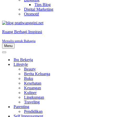
Tips Blog
Digital Marketing
Otomotif
Ruang Berbagi Inspirasi
Menulis untuk Bahagia
Menu
Menu
Navigasi
Menu
Navigasi
Ibu Bekerja
Lifestyle
Beauty
Berita Keluarga
Buku
Kesehatan
Keuangan
Kuliner
Lingkungan
Traveling
Parenting
Pendidikan
Self Improvement