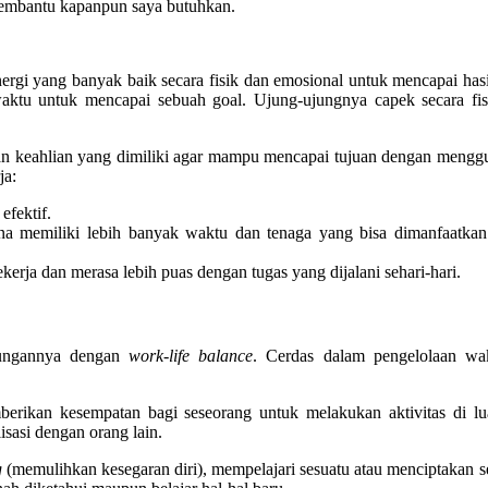
embantu kapanpun saya butuhkan.
ergi yang banyak baik secara fisik dan emosional untuk mencapai has
ktu untuk mencapai sebuah goal. Ujung-ujungnya capek secara fis
an keahlian yang dimiliki agar mampu mencapai tujuan dengan mengg
ja:
efektif.
a memiliki lebih banyak waktu dan tenaga yang bisa dimanfaatkan
rja dan merasa lebih puas dengan tugas yang dijalani sehari-hari.
ubungannya dengan
work-life balance
. Cerdas dalam pengelolaan wak
erikan kesempatan bagi seseorang untuk melakukan aktivitas di lua
alisasi dengan orang lain.
g
(memulihkan kesegaran diri), mempelajari sesuatu atau menciptakan s