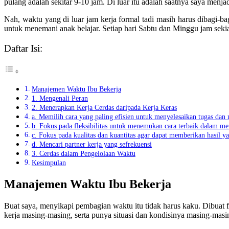
pulang adalah sekitar 9-10 jam. Di luar itu adalah saatnya saya menja
Nah, waktu yang di luar jam kerja formal tadi masih harus dibagi-ba
untuk menemani anak belajar. Setiap hari Sabtu dan Minggu jam seki
Daftar Isi:
Manajemen Waktu Ibu Bekerja
1. Mengenali Peran
2. Menerapkan Kerja Cerdas daripada Kerja Keras
a. Memilih cara yang paling efisien untuk menyelesaikan tugas dan
b. Fokus pada fleksibilitas untuk menemukan cara terbaik dalam me
c. Fokus pada kualitas dan kuantitas agar dapat memberikan hasil y
d. Mencari partner kerja yang sefrekuensi
3. Cerdas dalam Pengelolaan Waktu
Kesimpulan
Manajemen Waktu Ibu Bekerja
Buat saya, menyikapi pembagian waktu itu tidak harus kaku. Dibuat 
kerja masing-masing, serta punya situasi dan kondisinya masing-masi