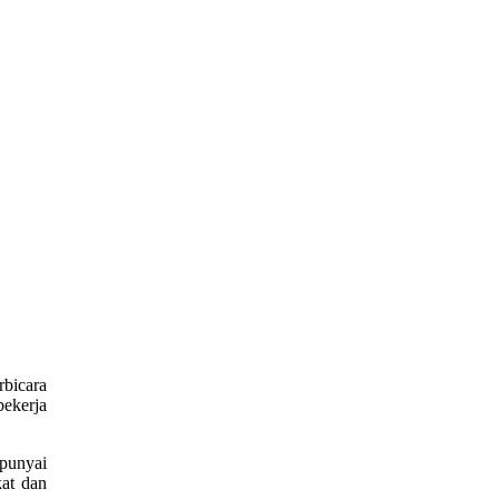
rbicara
bekerja
mpunyai
kat dan