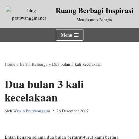
Ruang Berbagi Inspirasi
Lompat
Menulis untuk Bahagia
ke
konten
Menu
Home
»
Berita Keluarga
»
Dua bulan 3 kali kecelakaan
Dua bulan 3 kali
kecelakaan
oleh
Wiwin Pratiwanggini
26 Desember 2007
Entah kenapa selama dua bulan berturut-turut kami bertiga