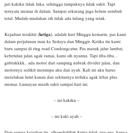
jari kakiku tidak luka, sehingga tampaknya tidak sakit. Tapi
ternyata memar di dalam. Sampai sekarang juga belum sembuh
total. Mudah-mudahan sih tidak ada tulang yang retak.
ketiga
Kejadian terakhir (
), adalah hari Minggu kemarin, pas kami
dalam perjalanan mau ke Sedayu dan Minggir. Ketika itu kami
baru sampai di ring road Condongcatur. Pas masuk jalur lambat,
kebetulan jalan agak ramai, kami sih nyantai. Tapi tiba-tiba…
gubrakkkk.. ada motor dari samping nabrak divider jalan, dan
motornya sedikit menimpa aku dan ayah. Kali ini aku harus
merelakan lutut kanan dan sekitarnya terluka agak lebar plus
memar. Lumayan masih sakit sampai hari ini.
– ini kakiku –
– ini kaki ayah –
Dari semua kejadian itu, alhamdulillah Satria tidak apa-apa, hanya